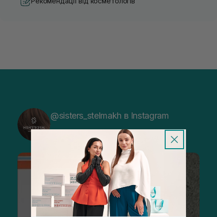
Рекомендації від косметологів
@sisters_stelmakh в Instagram
Підписатися