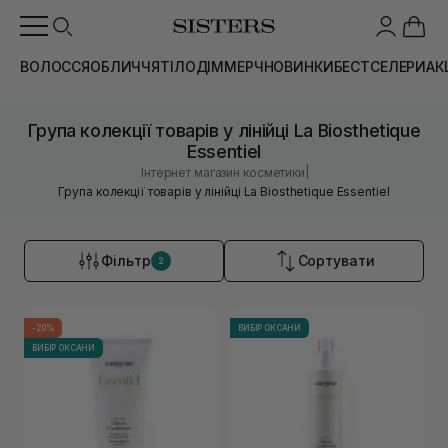
ВОЛОССЯ
ОБЛИЧЧЯ
ТІЛО
ДІМ
МЕРЧ
НОВИНКИ
БЕСТСЕЛЕРИ
АК
Група колекції товарів у лінійці La Biosthetique
Essentiel
|
Інтернет магазин косметики
Група колекції товарів у лінійці La Biosthetique Essentiel
Фільтр
Сортувати
2
-20%
ВИБІР ОКСАНИ
ВИБІР ОКСАНИ