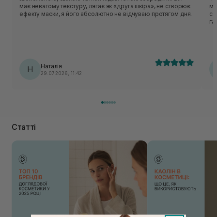
має невагому текстуру, лягає як «друга шкіра», не створює
мо
ефекту маски, я його абсолютно не відчуваю протягом дня.
сп
га
Наталія
Н
29.07.2026, 11:42
Статті