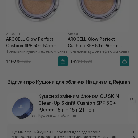
AROCELL
AROCELL
AROCELL Glow Perfect
AROCELL Glow Perfect
Cushion SPF 50+ PA+++
Cushion SPF 50+ PA+++
Тональний кушон з ефектом сяйва
Тональний кушон з ефектом сяйва
№21,15 г
№23, 15 г
1 192₴
1 192₴
1 490₴
1 490₴
Відгуки про Кушони для обличчя Ніацинамід Rejuran
Кушон зі змінним блоком CU SKIN
Clean-Up Skinfit Cushion SPF 50+
PA+++ 15 г + 15 г 21 тон
Кушони для обличчя
Це мій перший кушон. Шкіра виглядає здоровою,
Ві
зволоженою, свіжою та ніби підсвіченою зсередини. Він
чо