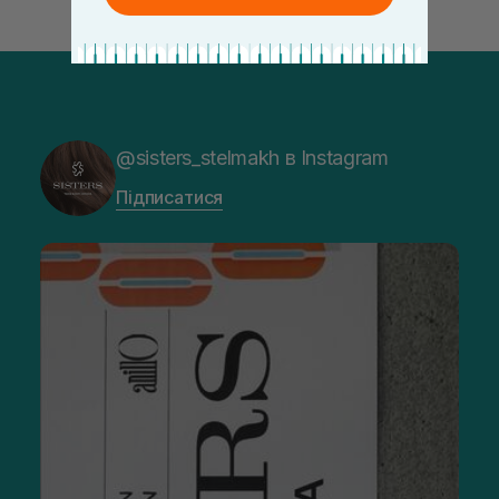
@sisters_stelmakh в Instagram
Підписатися