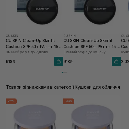
CU SKIN
CU SKIN
CU S
CU SKIN Clean-Up Skinfit
CU SKIN Clean-Up Skinfit
CU 
Cushion SPF 50+ PA+++ 15 г
Cushion SPF 50+ PA+++ 15 г
Cus
Змінний рефіл до кушону
Змінний рефіл до кушону
Кушо
21 тон
23 тон
918₴
918₴
2 0
Товари зі знижками в категорії Кушони для обличчя
-20%
-20%