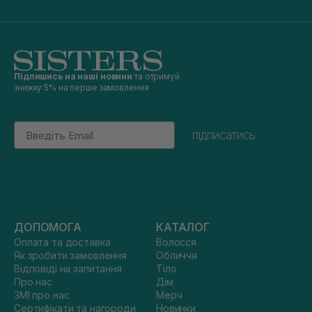
Підпишись на наші новини
та отримуй
знижку 5% на перше замовлення
Email
підписатись
ДОПОМОГА
КАТАЛОГ
Оплата та доставка
Волосся
Як зробити замовлення
Обличчя
Відповіді на запитання
Тіло
Про нас
Дім
ЗМІ про нас
Мерч
Сертифікати та нагороди
Новинки