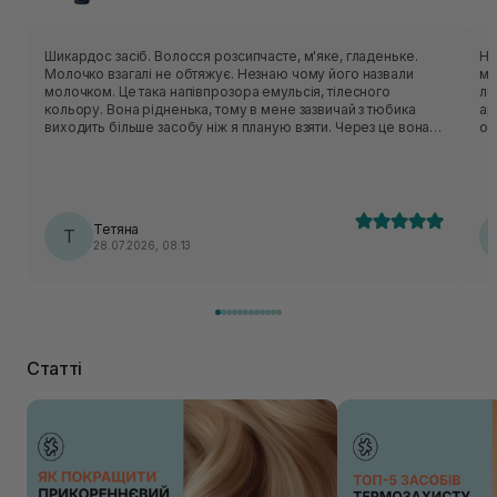
Шикардос засіб. Волосся розсипчасте, м'яке, гладеньке.
На
Молочко взагалі не обтяжує. Незнаю чому його назвали
ме
молочком. Це така напівпрозора емульсія, тілесного
ли
кольору. Вона рідненька, тому в мене зазвичай з тюбика
ар
виходить більше засобу ніж я планую взяти. Через це вона
ос
не дуже економна. В мене фарбоване каре, засобу
ли
наносила трохи більше ніж мигдальний горіх. Якщо по
пр
закінченню цієї баночки, моє волосся не змінить свої
в 
потреби, то я сто відсотків повторю.
пі
со
Тетяна
Т
во
28.07.2026, 08:13
я 
ви
мо
ле
ви
во
ви
Статті
ду
пр
зм
це
ко
ма
ду