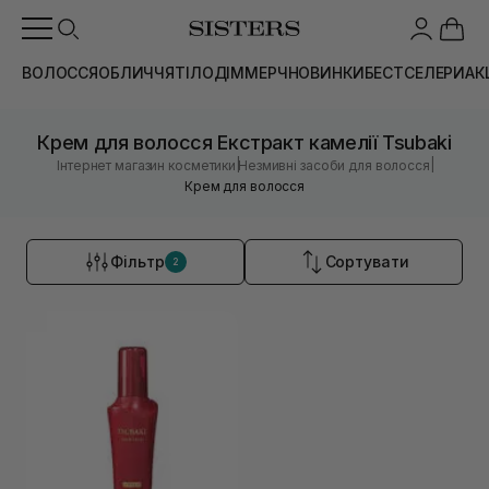
ВОЛОССЯ
ОБЛИЧЧЯ
ТІЛО
ДІМ
МЕРЧ
НОВИНКИ
БЕСТСЕЛЕРИ
АК
Крем для волосся Екстракт камелії Tsubaki
|
|
Інтернет магазин косметики
Незмивні засоби для волосся
Крем для волосся
Фільтр
Сортувати
2