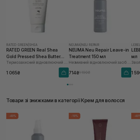
RATED GREEN
|
SHEA
NEUMA
|
NEU REPAIR
LEBE
RATED GREEN Real Shea
NEUMA Neu Repair Leave-in
LEB
Gold Pressed Shea Butter
Treatment 150 мл
мл
Термозахисний відновлюючий крем для волосся з маслом ши
Незмивний відновлюючий засіб для волосся
Leave-in Treatment 150 мл
1 065₴
714₴
1 5
1 190₴
Товари зі знижками в категорії Крем для волосся
-40%
-10%
-40