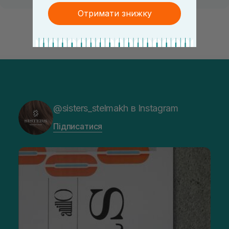
Отримати знижку
@sisters_stelmakh в Instagram
Підписатися