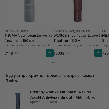
NEUMA
|
NEU REPAIR
DAVROE
|
DAVROE_TREATMENT
NEU
NEUMA Neu Repair Leave-in
DAVROE Ends Repair Leave In
NEU
Treatment 150 мл
Treatment 150 мл
Sha
Незмивний відновлюючий засіб для волосся
Незмивна маска для відновлення волосся
714₴
1 503₴
720
1 190₴
1 670₴
Відгуки про Крем для волосся Екстракт камелії
Tsubaki
Розгладжуюче молочко BJORN
AXEN Anti-Frizz Smooth Milk 150 мл
Крем для волосся