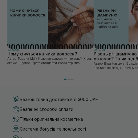
ВОЛОССЯ
ВОЛОССЯ
Чому січуться кінчики волосся?
Рівень pH шампуню –
означає? Та як піді
Автор: Романа Маїк Красиве волосся — яке воно? Хтось
скаже — довге. Проте стандарти краси стрімко
Автор: Віка Нагорна Більшість людей, напевно, чули
змінюються і зараз довге волосся — це не завжди про
про таке поняття, як рівень p
красу. Адже інколи довжина зіпсована не які...
що таке ph, для чого він потр
Безкоштовна доставка від 3000 UAH
Безпечні способи оплати
Тільки оригінальна косметика
Система бонусів та лояльності