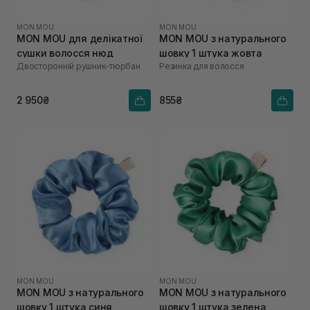
MON MOU
MON MOU
MON MOU для делікатної
MON MOU з натурального
сушки волосся нюд
шовку 1 штука жовта
Двосторонній рушник-тюрбан
Резинка для волосся
2 950₴
855₴
MON MOU
MON MOU
MON MOU з натурального
MON MOU з натурального
шовку 1 штука синя
шовку 1 штука зелена