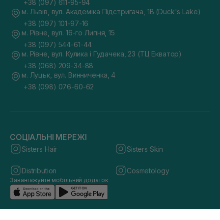
+38 (097) 611-95-94
м. Львів, вул. Академіка Підстригача, 1В (Duck's Lake)
+38 (097) 101-97-16
м. Рівне, вул. 16-го Липня, 15
+38 (097) 544-61-44
м. Рівне, вул. Кулика і Гудачека, 23 (ТЦ Екватор)
+38 (068) 209-34-88
м. Луцьк, вул. Винниченка, 4
+38 (098) 076-60-62
СОЦІАЛЬНІ МЕРЕЖІ
Sisters Hair
Sisters Skin
Distribution
Cosmetology
Завантажуйте мобільний додаток