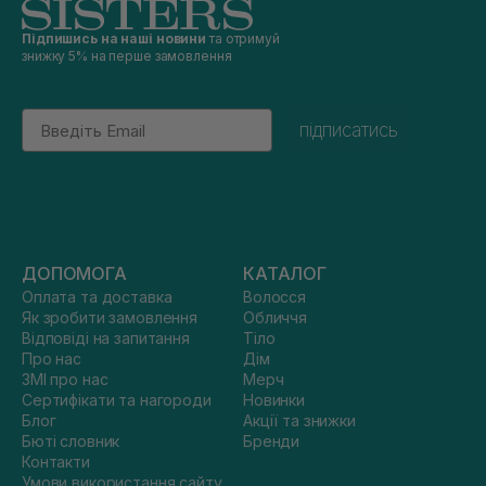
Підпишись на наші новини
та отримуй
знижку 5% на перше замовлення
Email
підписатись
ДОПОМОГА
КАТАЛОГ
Оплата та доставка
Волосся
Як зробити замовлення
Обличчя
Відповіді на запитання
Тіло
Про нас
Дім
ЗМІ про нас
Мерч
Сертифікати та нагороди
Новинки
Блог
Акції та знижки
Бюті словник
Бренди
Контакти
Умови використання сайту