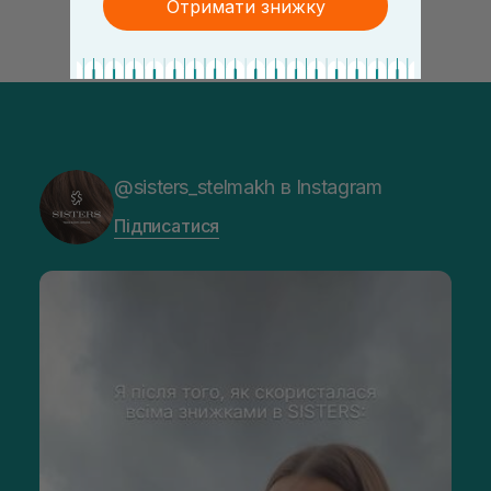
Отримати знижку
@sisters_stelmakh в Instagram
Підписатися