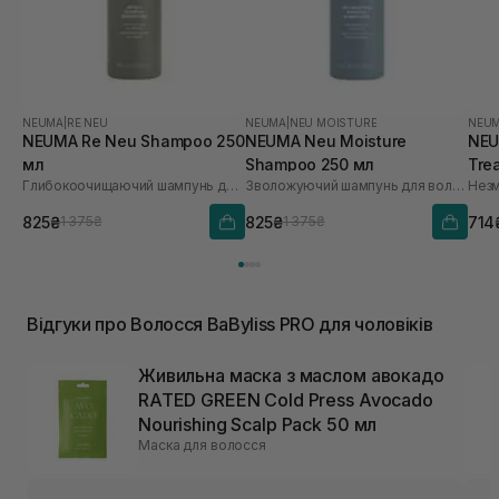
NEUMA
|
RE NEU
NEUMA
|
NEU MOISTURE
NEU
NEUMA Re Neu Shampoo 250
NEUMA Neu Moisture
NEU
мл
Shampoo 250 мл
Tre
Глибокоочищаючий шампунь для волосся
Зволожуючий шампунь для волосся
825₴
825₴
714
1 375₴
1 375₴
Відгуки про Волосся BaByliss PRO для чоловіків
Живильна маска з маслом авокадо
RATED GREEN Cold Press Avocado
Nourishing Scalp Pack 50 мл
Маска для волосся