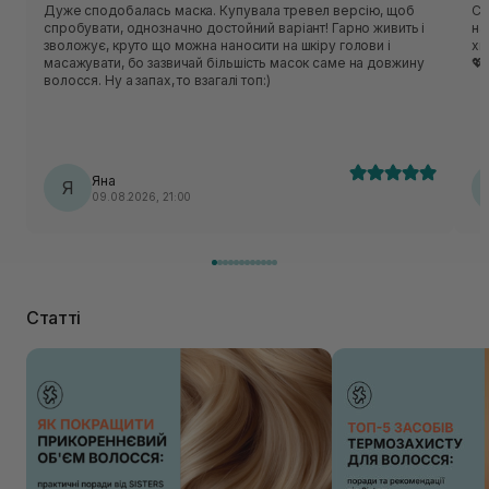
Дуже сподобалась маска. Купувала тревел версію, щоб
Су
спробувати, однозначно достойний варіант! Гарно живить і
на
зволожує, круто що можна наносити на шкіру голови і
хв
масажувати, бо зазвичай більшість масок саме на довжину
💖
волосся. Ну а запах, то взагалі топ:)
Яна
Я
09.08.2026, 21:00
Статті