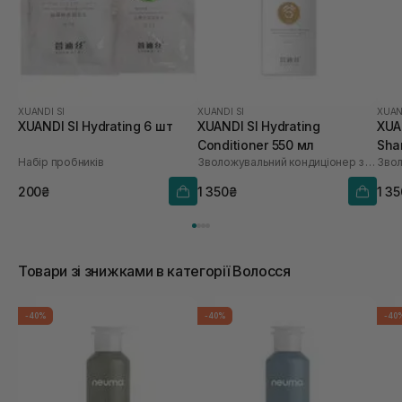
XUANDI SI
XUANDI SI
XUAN
XUANDI SI Hydrating 6 шт
XUANDI SI Hydrating
XUA
Conditioner 550 мл
Sha
Набір пробників
Зволожувальний кондиціонер з екстрактом зерна
200₴
1 350₴
1 3
Товари зі знижками в категорії Волосся
-40%
-40%
-40