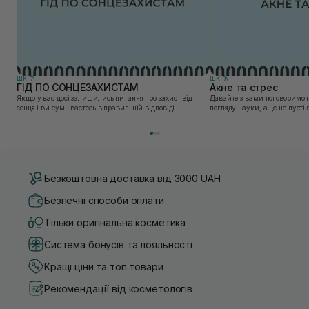
ШКIРА
ШКIРА
ГІД ПО СОНЦЕЗАХИСТАМ
Акне та стрес
Якщо у вас досі залишились питання про захист від
Давайте з вами поговоримо п
сонця і ви сумніваєтесь в правильній відповіді –
погляду науки, а це не пусті
повторімо основні пункти: 1. Промені типу А проникають
гормонах. Кортизол – глюкокортикоїдний стероїдний
в дерму і пошкоджують ядро та ДНК клітин. В...
гормон, що виробляється наш
Безкоштовна доставка від 3000 UAH
Безпечні способи оплати
Тільки оригінальна косметика
Система бонусів та лояльності
Кращі ціни та топ товари
Рекомендації від косметологів