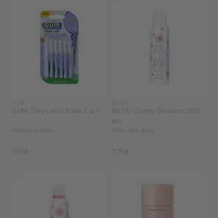
GUM
BILOU
GUM Trav-Ler 0.6 мм 6 шт
BILOU Cherry Blossom 200
мл
Міжзубна щітка
Пінка для душу
336₴
375₴