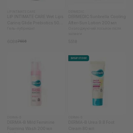
LIP INTIMATE CARE
DERMEDIC
LIP INTIMATE CARE Wet Lips
DERMEDIC Sunbrella Cooling
Caring Glide Prebiotics 50
After-Sun Lotion 200 мл
Гель-лубрикант
Охолоджуючий лосьйон після
мл
засмаги
608₴
551₴
760₴
ВИБІР ІЛОНИ
DERMA-B
DERMA-B
DERMA-B Mild Feminine
DERMA-B Urea 9.8 Foot
Foaming Wash 200 мл
Cream 80 мл