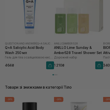
QUESTION AND ANSWER
|
Q+A SALICYLIC ACID
ANILLO
|
AMBER 528
BIOR
Q+A Salicylic Acid Body
ANILLO Lime Sunday &
BIO
Wash 250 мл
Amber528 Travel Shower Set
Atti
Гель для тіла з саліциловою кислотою
Дорожній набір
464₴
1 210₴
340
Товари зі знижками в категорії Тіло
-20%
-20%
-20