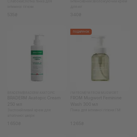
Слабокислотна пінка для
Інтенсивний зволожуючий крем
інтимної гігієни
для ніг
535₴
340₴
ПОДАРУНОК
BRADERM
|
BRADERM AXATOPIC
I'M FROM
|
I'M FROM MUGWORT
BRADERM Axatopic Cream
FROM Mugwort Feminine
250 мл
Wash 300 мл
Заспокійливий крем для
Пінка для інтимної гігієни I`M
атопічної шкіри
1 650₴
1 265₴