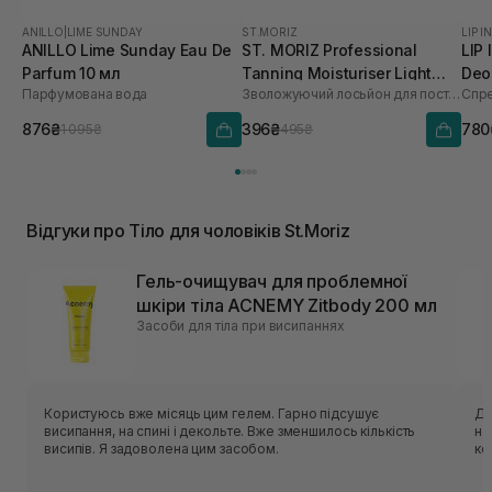
ANILLO
|
LIME SUNDAY
ST.MORIZ
LIP I
ANILLO Lime Sunday Eau De
ST. MORIZ Professional
LIP
Parfum 10 мл
Tanning Moisturiser Light
Deo
Парфумована вода
Зволожуючий лосьйон для поступової засмаги
200 мл
мл
876₴
396₴
780
1 095₴
495₴
Відгуки про Тіло для чоловіків St.Moriz
Гель-очищувач для проблемної
шкіри тіла ACNEMY Zitbody 200 мл
Засоби для тіла при висипаннях
Користуюсь вже місяць цим гелем. Гарно підсушує
Ду
висипання, на спині і декольте. Вже зменшилось кількість
на
висипів. Я задоволена цим засобом.
ко