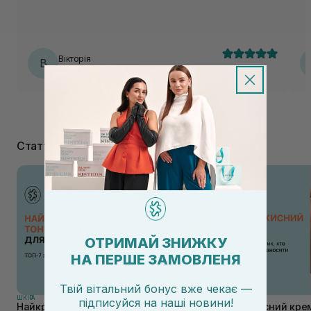
Вікторія
В
31.07.2026, 23:23
Статті
ОТРИМАЙ ЗНИЖКУ
НА ПЕРШЕ ЗАМОВЛЕНЯ
Твій вітальний бонус вже чекає —
ШКIРА
ШКIРА
підписуйся
на
наші новини!
Найкращі тонери та тоніки для
Сонцезахисний крем