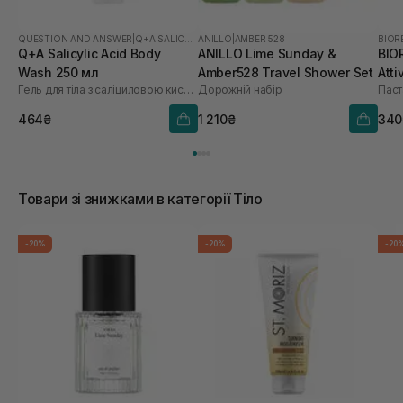
QUESTION AND ANSWER
|
Q+A SALICYLIC ACID
ANILLO
|
AMBER 528
BIOR
Q+A Salicylic Acid Body
ANILLO Lime Sunday &
BIO
Wash 250 мл
Amber528 Travel Shower Set
Atti
Гель для тіла з саліциловою кислотою
Дорожній набір
464₴
1 210₴
340
Товари зі знижками в категорії Тіло
-20%
-20%
-20