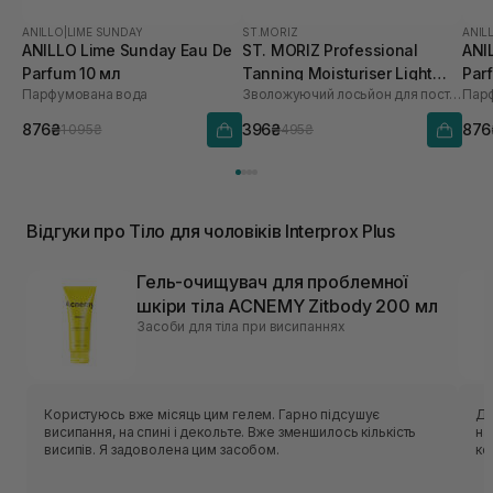
ANILLO
|
LIME SUNDAY
ST.MORIZ
ANIL
ANILLO Lime Sunday Eau De
ST. MORIZ Professional
ANI
Parfum 10 мл
Tanning Moisturiser Light
Par
Парфумована вода
Зволожуючий лосьйон для поступової засмаги
Пар
200 мл
876₴
396₴
876
1 095₴
495₴
Відгуки про Тіло для чоловіків Interprox Plus
Гель-очищувач для проблемної
шкіри тіла ACNEMY Zitbody 200 мл
Засоби для тіла при висипаннях
Користуюсь вже місяць цим гелем. Гарно підсушує
Ду
висипання, на спині і декольте. Вже зменшилось кількість
на
висипів. Я задоволена цим засобом.
ко