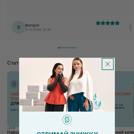
Вікторія
В
31.07.2026, 23:23
Статті
ШКIРА
ШКIРА
Найкращі тонери та тоніки для
Сонцезахисний крем