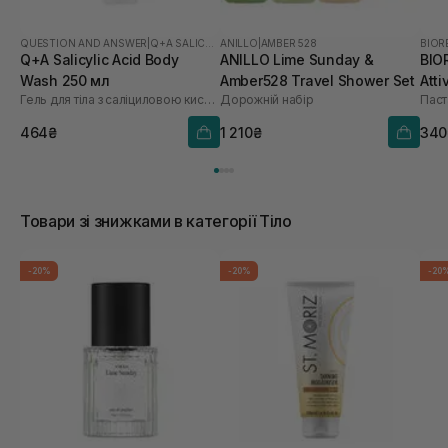
QUESTION AND ANSWER
|
Q+A SALICYLIC ACID
ANILLO
|
AMBER 528
BIOR
Q+A Salicylic Acid Body
ANILLO Lime Sunday &
BIO
Wash 250 мл
Amber528 Travel Shower Set
Atti
Гель для тіла з саліциловою кислотою
Дорожній набір
464₴
1 210₴
340
Товари зі знижками в категорії Тіло
-20%
-20%
-20