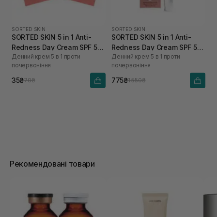
SORTED SKIN
SORTED SKIN
SORTED SKIN 5 in 1 Anti-
SORTED SKIN 5 in 1 Anti-
Redness Day Cream SPF 50
Redness Day Cream SPF 50
Денний крем 5 в 1 проти
Денний крем 5 в 1 проти
2 мл
30 мл
почервоніння
почервоніння
35₴
775₴
70₴
1 550₴
Рекомендовані товари