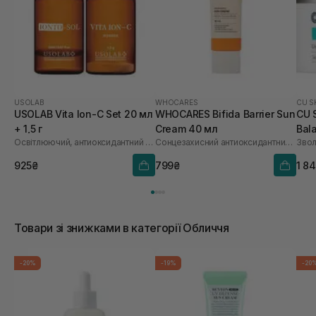
USOLAB
WHOCARES
CU S
USOLAB Vita Ion-C Set 20 мл
WHOCARES Bifida Barrier Sun
CU 
+ 1,5 г
Cream 40 мл
Bal
Освітлюючий, антиоксидантний та омолоджуючий набір
Сонцезахисний антиоксидантний крем
Звол
925₴
799₴
1 8
Товари зі знижками в категорії Обличчя
-20%
-19%
-20