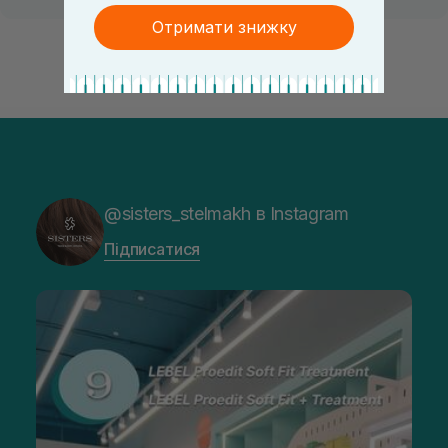
Отримати знижку
@sisters_stelmakh в Instagram
Підписатися