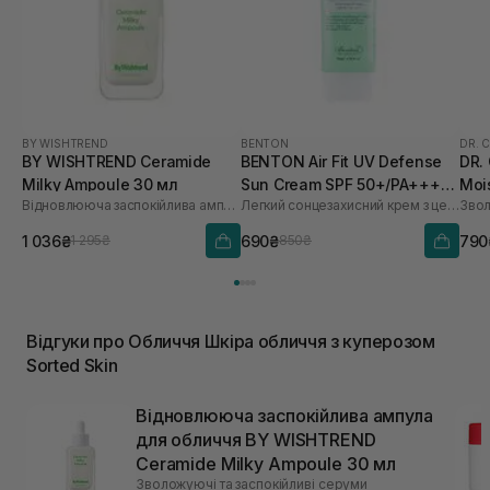
BY WISHTREND
BENTON
DR. 
BY WISHTREND Ceramide
BENTON Air Fit UV Defense
DR.
Milky Ampoule 30 мл
Sun Cream SPF 50+/PA++++
Moi
Відновлююча заспокійлива ампула для обличчя
Легкий сонцезахисний крем з центелою
50 мл
мл
1 036₴
690₴
790
1 295₴
850₴
Відгуки про Обличчя Шкіра обличчя з куперозом
Sorted Skin
Відновлююча заспокійлива ампула
для обличчя BY WISHTREND
Ceramide Milky Ampoule 30 мл
Зволожуючі та заспокійливі серуми