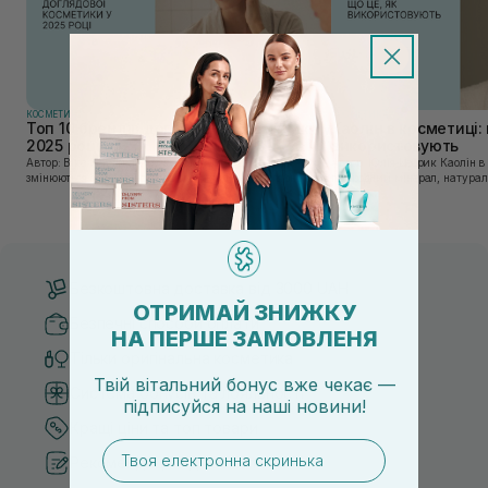
КОСМЕТИКА
КОСМЕТИКА
Топ 10 брендів доглядової косметики у
Каолін в косметиці: 
2025 році
використовують
Автор: Віка Нагорна У сучасному світі, де тренди
Автор: Юлія Цебрик Каолін в косметології – це
змінюються зі швидкістю світла, а ринок популярної
природний мінерал, натураль
косметики переповнений новими пропозиціями, вибір
безліч переваг для шкіри обл
засобу для себе стає справжнім викликом. 2025 р...
завдяки великій кількості ко
Безкоштовна доставка від 3000 UAH
ОТРИМАЙ ЗНИЖКУ
Безпечні способи оплати
НА ПЕРШЕ ЗАМОВЛЕНЯ
Тільки оригінальна косметика
Твій вітальний бонус вже чекає —
Система бонусів та лояльності
підписуйся
на
наші новини!
Кращі ціни та топ товари
email
Рекомендації від косметологів