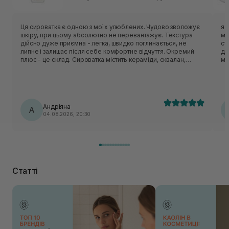
Ця сироватка є одною з моїх улюблених. Чудово зволожує
я 
шкіру, при цьому абсолютно не перевантажує. Текстура
ма
дійсно дуже приємна - легка, швидко поглинається, не
ст
липне і залишає після себе комфортне відчуття. Окремий
де
плюс - це склад. Сироватка містить кераміди, сквалан,
мі
пантенол, центелу, пептиди. Вони класно відновлюють
захисний бар’єр шкіри, заспокоюють шкіру і утримують
вологу. Шкода, що цю версію знімають з виробництва, але
вже чекаю на оновлену формулу, по опису вона теж мала
би підійти моїй шкірі🥹
Андріяна
А
04.08.2026, 20:30
Статті