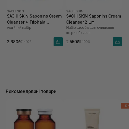
SACHI SKIN
SACHI SKIN
SACHI SKIN Saponins Cream
SACHI SKIN Saponins Cream
Cleanser + Triphala
Cleanser 2 шт
Акційний набір
Набір засобів для очищення
Pigmentation Corrector
шкіри обличчя
2 680₴
2 550₴
7 410₴
5 100₴
Рекомендовані товари
-20