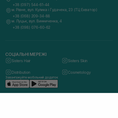
+38 (097) 544-61-44
м. Рівне, вул. Кулика і Гудачека, 23 (ТЦ Екватор)
+38 (068) 209-34-88
м. Луцьк, вул. Винниченка, 4
+38 (098) 076-60-62
СОЦІАЛЬНІ МЕРЕЖІ
Sisters Hair
Sisters Skin
Distribution
Cosmetology
Завантажуйте мобільний додаток
© 2026 sisters.co.ua. Всі права захищено