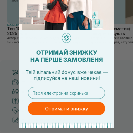
КОСМЕТИКА
КОСМЕТИКА
Топ 10 брендів доглядової косметики у
Каолін в косметиці: 
2025 році
використовують
Автор: Віка Нагорна У сучасному світі, де тренди
Автор: Юлія Цебрик Каолін в косметології – це
змінюються зі швидкістю світла, а ринок популярної
природний мінерал, натураль
косметики переповнений новими пропозиціями, вибір
безліч переваг для шкіри обл
засобу для себе стає справжнім викликом. 2025 р...
завдяки великій кількості ко
ОТРИМАЙ ЗНИЖКУ
НА ПЕРШЕ ЗАМОВЛЕНЯ
Твій вітальний бонус вже чекає —
Безкоштовна доставка від 3000 UAH
підписуйся
на
наші новини!
Безпечні способи оплати
email
Тільки оригінальна косметика
Система бонусів та лояльності
Отримати знижку
Кращі ціни та топ товари
Рекомендації від косметологів