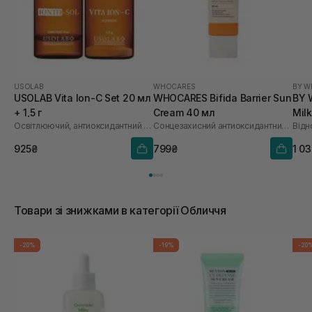
USOLAB
WHOCARES
BY W
USOLAB Vita Ion-C Set 20 мл
WHOCARES Bifida Barrier Sun
BY 
+ 1,5 г
Cream 40 мл
Mil
Освітлюючий, антиоксидантний та омолоджуючий набір
Сонцезахисний антиоксидантний крем
925₴
799₴
1 0
Товари зі знижками в категорії Обличчя
-20%
-19%
-20