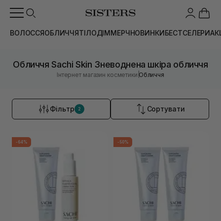
ВОЛОССЯ
ОБЛИЧЧЯ
ТІЛО
ДІМ
МЕРЧ
НОВИНКИ
БЕСТСЕЛЕРИ
АК
Обличчя Sachi Skin Зневоднена шкіра обличчя
|
Інтернет магазин косметики
Обличчя
Фільтр
Сортувати
2
-64%
-50%