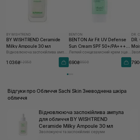
BY WISHTREND
BENTON
DR. 
BY WISHTREND Ceramide
BENTON Air Fit UV Defense
DR.
Milky Ampoule 30 мл
Sun Cream SPF 50+/PA++++
Moi
Відновлююча заспокійлива ампула для обличчя
Легкий сонцезахисний крем з центелою
50 мл
мл
1 036₴
690₴
790
1 295₴
850₴
Відгуки про Обличчя Sachi Skin Зневоднена шкіра
обличчя
Відновлююча заспокійлива ампула
для обличчя BY WISHTREND
Ceramide Milky Ampoule 30 мл
Зволожуючі та заспокійливі серуми