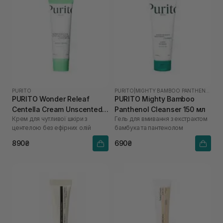
PURITO
PURITO
|
MIGHTY BAMBOO PANTHENOL
PURITO Wonder Releaf
PURITO Mighty Bamboo
Centella Cream Unscented
Panthenol Cleanser 150 мл
Крем для чутливої шкіри з
Гель для вмивання з екстрактом
50 мл
центелою без ефірних олій
бамбука та пантенолом
890₴
690₴