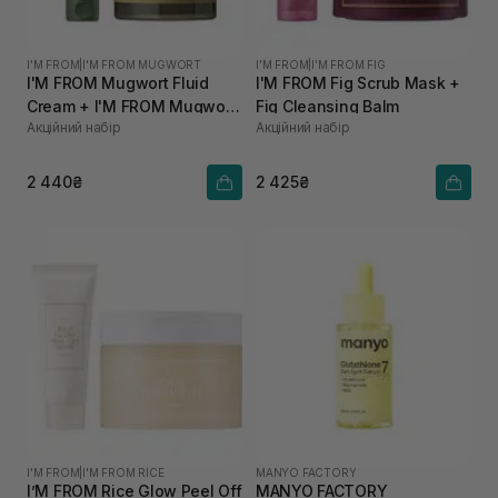
I'M FROM
|
I'M FROM MUGWORT
I'M FROM
|
I'M FROM FIG
I'M FROM Mugwort Fluid
I'M FROM Fig Scrub Mask +
Cream + I'M FROM Mugwort
Fig Cleansing Balm
Акційний набір
Акційний набір
Mask
2 440₴
2 425₴
I'M FROM
|
I'M FROM RICE
MANYO FACTORY
I’M FROM Rice Glow Peel Off
MANYO FACTORY