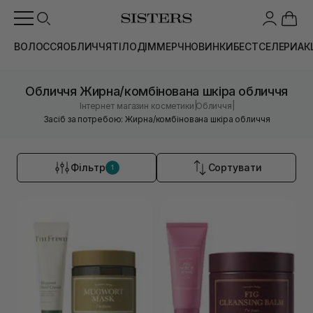
ВОЛОССЯ
ОБЛИЧЧЯ
ТІЛО
ДІМ
МЕРЧ
НОВИНКИ
БЕСТСЕЛЕРИ
АК
Обличчя Жирна/комбінована шкіра обличчя
|
|
Інтернет магазин косметики
Обличчя
Засіб за потребою: Жирна/комбінована шкіра обличчя
Фільтр
Сортувати
1