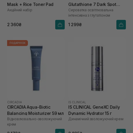
Mask + Rice Toner Pad
Glutathione 7 Dark Spot
Акційний набір
Сироватка освітлювальна
Serum 30 мл
інтенсивна з глутатіоном
2 360₴
1 299₴
ПОДАРУНОК
CIRCADIA
IS CLINICAL
CIRCADIA Aqua-Biotic
IS CLINICAL GeneXC Daily
Balancing Moisturizer 59 мл
Dynamic Hydrator 15 г
Відновлювально-зволожуючий
Динамічний зволожуючий крем
крем