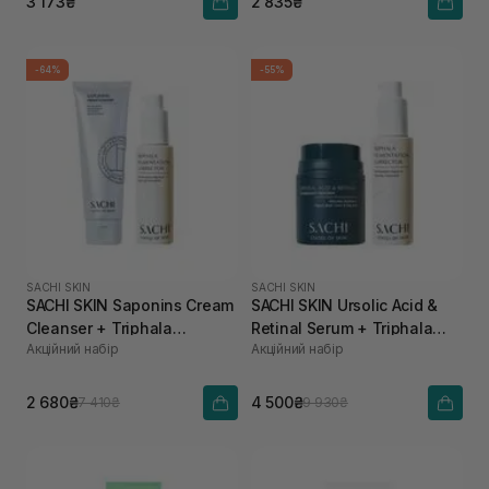
3 173₴
2 835₴
-64%
-55%
SACHI SKIN
SACHI SKIN
SACHI SKIN Saponins Cream
SACHI SKIN Ursolic Acid &
Cleanser + Triphala
Retinal Serum + Triphala
Акційний набір
Акційний набір
Pigmentation Corrector
Pigmentation Corrector
2 680₴
4 500₴
7 410₴
9 930₴