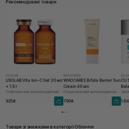
Рекомендовані товари
USOLAB
WHOCARES
CU S
USOLAB Vita Ion-C Set 20 мл
WHOCARES Bifida Barrier Sun
CU 
+ 1,5 г
Cream 40 мл
Bal
Освітлюючий, антиоксидантний та омолоджуючий набір
Сонцезахисний антиоксидантний крем
Звол
925₴
799₴
1 8
Товари зі знижками в категорії Обличчя