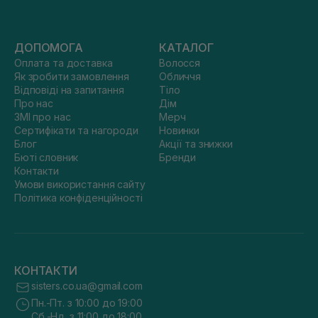
ДОПОМОГА
КАТАЛОГ
Оплата та доставка
Волосся
Як зробити замовлення
Обличчя
Відповіді на запитання
Тіло
Про нас
Дім
ЗМІ про нас
Мерч
Сертифікати та нагороди
Новинки
Блог
Акції та знижки
Бюті словник
Бренди
Контакти
Умови використання сайту
Політика конфіденційності
КОНТАКТИ
sisters.co.ua@gmail.com
Пн.-Пт. з 10:00 до 19:00
Сб.-Нд. з 11:00 до 18:00