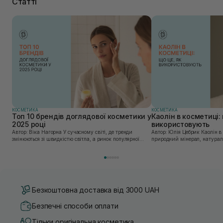
Статті
КОСМЕТИКА
КОСМЕТИКА
Топ 10 брендів доглядової косметики у
Каолін в косметиці: 
2025 році
використовують
Автор: Віка Нагорна У сучасному світі, де тренди
Автор: Юлія Цебрик Каолін в косметології – це
змінюються зі швидкістю світла, а ринок популярної
природний мінерал, натураль
косметики переповнений новими пропозиціями, вибір
безліч переваг для шкіри обл
засобу для себе стає справжнім викликом. 2025 р...
завдяки великій кількості ко
Безкоштовна доставка від 3000 UAH
Безпечні способи оплати
Тільки оригінальна косметика