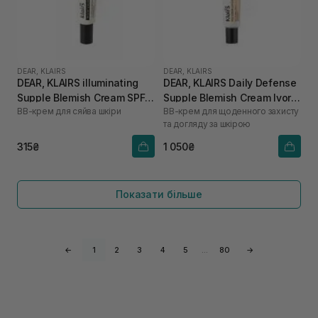
DEAR, KLAIRS
DEAR, KLAIRS
DEAR, KLAIRS illuminating
DEAR, KLAIRS Daily Defense
Supple Blemish Cream SPF
Supple Blemish Cream Ivory
ВВ-крем для сяйва шкіри
BB-крем для щоденного захисту
40 10 мл
Beige 40 г
та догляду за шкірою
315₴
1 050₴
Показати більше
←
1
2
3
4
5
…
80
→