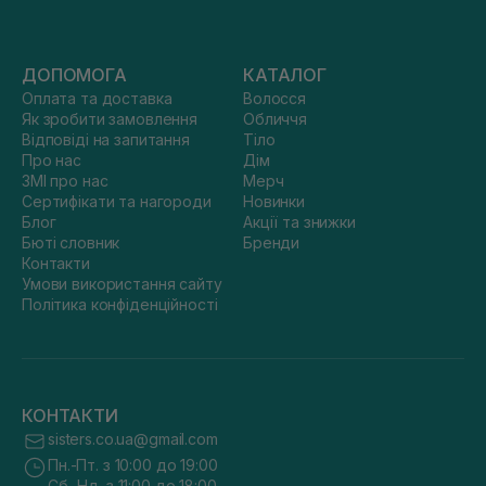
ДОПОМОГА
КАТАЛОГ
Оплата та доставка
Волосся
Як зробити замовлення
Обличчя
Відповіді на запитання
Тіло
Про нас
Дім
ЗМІ про нас
Мерч
Сертифікати та нагороди
Новинки
Блог
Акції та знижки
Бюті словник
Бренди
Контакти
Умови використання сайту
Політика конфіденційності
КОНТАКТИ
sisters.co.ua@gmail.com
Пн.-Пт. з 10:00 до 19:00
Сб.-Нд. з 11:00 до 18:00