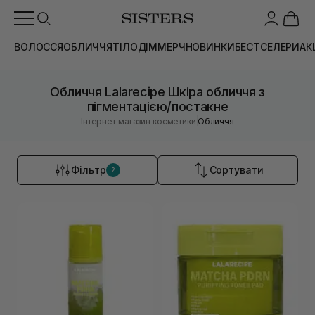
ВОЛОССЯ
ОБЛИЧЧЯ
ТІЛО
ДІМ
МЕРЧ
НОВИНКИ
БЕСТСЕЛЕРИ
АК
Обличчя Lalarecipe Шкіра обличчя з
пігментацією/постакне
|
Інтернет магазин косметики
Обличчя
Фільтр
Сортувати
2