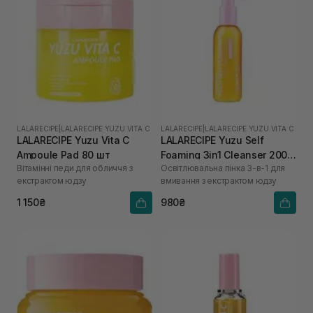
LALARECIPE
|
LALARECIPE YUZU VITA C
LALARECIPE
|
LALARECIPE YUZU VITA C
LALARECIPE Yuzu Vita C
LALARECIPE Yuzu Self
Ampoule Pad 80 шт
Foaming 3in1 Cleanser 200
Вітамінні педи для обличчя з
Освітлювальна пінка 3-в-1 для
мл
екстрактом юдзу
вмивання з екстрактом юдзу
1 150₴
980₴