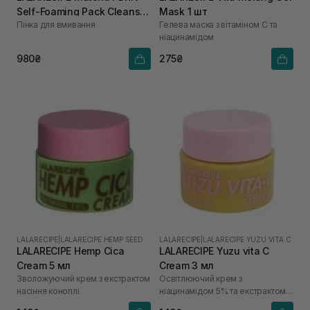
Self-Foaming Pack Cleanser
Mask 1 шт
Пінка для вмивання
Гелева маска з вітаміном С та
200 мл
ніацинамідом
980₴
275₴
LALARECIPE
|
LALARECIPE HEMP SEED
LALARECIPE
|
LALARECIPE YUZU VITA C
LALARECIPE Hemp Cica
LALARECIPE Yuzu vita C
Cream 5 мл
Cream 3 мл
Зволожуючий крем з екстрактом
Освітлюючий крем з
насіння коноплі
ніацинамідом 5% та екстрактом
юдзу