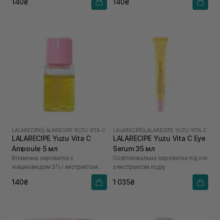
140₴
140₴
LALARECIPE
|
LALARECIPE YUZU VITA C
LALARECIPE
|
LALARECIPE YUZU VITA C
LALARECIPE Yuzu Vita C
LALARECIPE Yuzu Vita C Eye
Ampoule 5 мл
Serum 35 мл
Вітамінна сироватка з
Освітлювальна сироватка під очі
ніацинамідом 5% і екстрактом
з екстрактом юдзу
юдзу
140₴
1 035₴