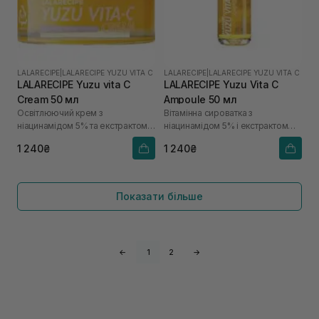
LALARECIPE
|
LALARECIPE YUZU VITA C
LALARECIPE
|
LALARECIPE YUZU VITA C
LALARECIPE Yuzu vita C
LALARECIPE Yuzu Vita C
Cream 50 мл
Ampoule 50 мл
Освітлюючий крем з
Вітамінна сироватка з
ніацинамідом 5% та екстрактом
ніацинамідом 5% і екстрактом
юдзу
юдзу
1 240₴
1 240₴
Показати більше
←
1
2
→