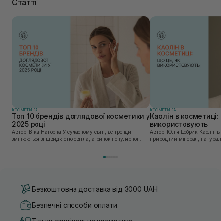
Статті
КОСМЕТИКА
КОСМЕТИКА
Топ 10 брендів доглядової косметики у
Каолін в косметиці: 
2025 році
використовують
Автор: Віка Нагорна У сучасному світі, де тренди
Автор: Юлія Цебрик Каолін в косметології – це
змінюються зі швидкістю світла, а ринок популярної
природний мінерал, натураль
косметики переповнений новими пропозиціями, вибір
безліч переваг для шкіри обл
засобу для себе стає справжнім викликом. 2025 р...
завдяки великій кількості ко
Безкоштовна доставка від 3000 UAH
Безпечні способи оплати
Тільки оригінальна косметика