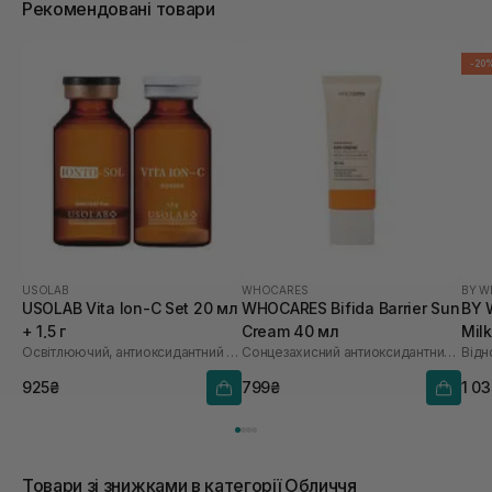
Рекомендовані товари
-20
USOLAB
WHOCARES
BY W
USOLAB Vita Ion-C Set 20 мл
WHOCARES Bifida Barrier Sun
BY 
+ 1,5 г
Cream 40 мл
Mil
Освітлюючий, антиоксидантний та омолоджуючий набір
Сонцезахисний антиоксидантний крем
925₴
799₴
1 0
Товари зі знижками в категорії Обличчя