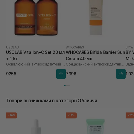
USOLAB
WHOCARES
BY W
USOLAB Vita Ion-C Set 20 мл
WHOCARES Bifida Barrier Sun
BY 
+ 1,5 г
Cream 40 мл
Mil
Освітлюючий, антиоксидантний та омолоджуючий набір
Сонцезахисний антиоксидантний крем
925₴
799₴
1 0
Товари зі знижками в категорії Обличчя
-20%
-19%
-20