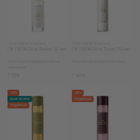
I'M FROM
|
I'M FROM RICE
I'M FROM
|
I'M FROM RICE
I'M FROM Rice Serum 30 мл
I'M FROM Rice Toner 150 мл
Зволожуюча ферментована
Рисовий зволожуючий тонер
сироватка
1 115₴
1 140₴
-35%
-35%
ВИБІР ОКСАНИ
ПОДАРУНОК
ПОДАРУНОК