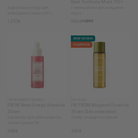
Beet Purifying Mask 110 г
Відновлюючі педи для
Глиняна маска для очищення
зневодненої шкіри з 20%
пор із
екстрактом буряків I`M
1 210₴
964₴
1 285₴
ВИБІР ОКСАНИ
ПОДАРУНОК
I'M FROM
|
BEET ENERGY
I'M FROM
FROM Beet Energy Ampoule
I'M FROM Mugwort Essence
30 мл
30 мл (Без упаковки)
Сироватка для сяйва шкіри на
Тонер-есенція з полином
основі буряка I`M
995₴
450₴