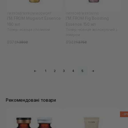
I'M FROM
|
I'M FROM MUGWORT
I'M FROM
|
I'M FROM FIG
I'M FROM Mugwort Essence
I'M FROM Fig Boosting
160 мл
Essence 150 мл
Тонер-есенція з полином
Тонер-есенція зволожуючий з
інжиром
897₴
894₴
1 380₴
1 375₴
←
1
2
3
4
5
→
Рекомендовані товари
-20