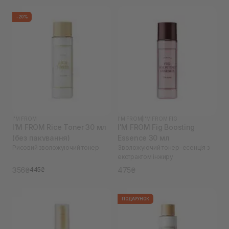
-20%
I'M FROM
I'M FROM
|
I'M FROM FIG
I'M FROM Rice Toner 30 мл
I'M FROM Fig Boosting
(без пакування)
Essence 30 мл
Рисовий зволожуючий тонер
Зволожуючий тонер-есенція з
екстрактом інжиру
356₴
475₴
445₴
ПОДАРУНОК