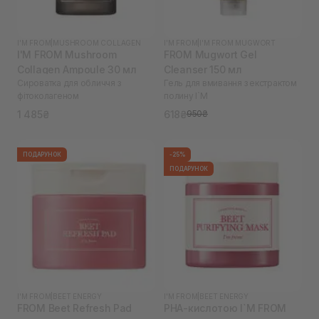
I'M FROM
|
MUSHROOM COLLAGEN
I'M FROM
|
I'M FROM MUGWORT
I'M FROM Mushroom
FROM Mugwort Gel
Collagen Ampoule 30 мл
Cleanser 150 мл
Сироватка для обличчя з
Гель для вмивання з екстрактом
фітоколагеном
полину I`M
1 485₴
618₴
950₴
ПОДАРУНОК
-25%
ПОДАРУНОК
I'M FROM
|
BEET ENERGY
I'M FROM
|
BEET ENERGY
FROM Beet Refresh Pad
PHA-кислотою I`M FROM