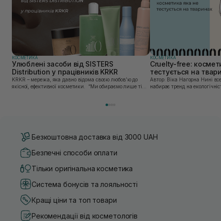
КОСМЕТИКА
КОСМЕТИКА
Улюблені засоби від SISTERS
Cruelty-free: космет
Distribution у працівників KRKR
тестується на твар
KRKR – мережа, яка давно відома своєю любов’ю до
Автор: Віка Нагорна Нині все більшої популярності
якісної, ефективної косметики. “Ми обираємо лише ті
набирає тренд на екологічніс
бренди, в яких впевнені — і які перевірили на собі. Одні
Це стосується і одягу, і харч
з таких — бренди, представлені SISTERS...
якою користуємось. Споживач
Безкоштовна доставка від 3000 UAH
Безпечні способи оплати
Тільки оригінальна косметика
Система бонусів та лояльності
Кращі ціни та топ товари
Рекомендації від косметологів