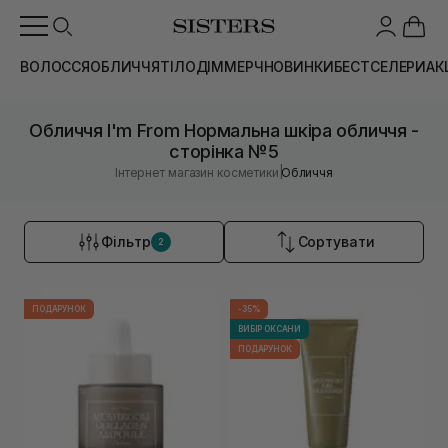
ВОЛОССЯ
ОБЛИЧЧЯ
ТІЛО
ДІМ
МЕРЧ
НОВИНКИ
БЕСТСЕЛЕРИ
АК
Обличчя I'm From Нормальна шкіра обличчя -
сторінка №5
|
Інтернет магазин косметики
Обличчя
Фільтр
Сортувати
2
ПОДАРУНОК
-35%
ВИБІР ОКСАНИ
ПОДАРУНОК