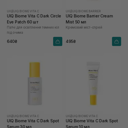
UIQ
|
UIQ BIOME VITA C
UIQ
|
UIQ BIOME BARRIER
UIQ Biome Vita C Dark Circle
UIQ Biome Barrier Cream
Eye Patch 60 шт
Mist 50 мл
Патчі для освітлення темних кіл
Кремовий міст-спрей
під очима
640₴
495₴
UIQ
|
UIQ BIOME VITA C
UIQ
|
UIQ BIOME VITA C
UIQ Biome Vita C Dark Spot
UIQ Biome Vita C Dark Spot
Serum 30 мл
Serum 10 мл