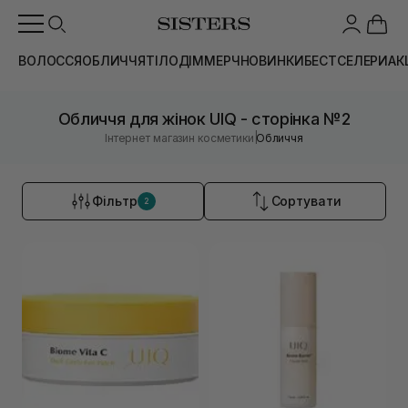
ВОЛОССЯ
ОБЛИЧЧЯ
ТІЛО
ДІМ
МЕРЧ
НОВИНКИ
БЕСТСЕЛЕРИ
АК
Обличчя для жінок UIQ - сторінка №2
|
Інтернет магазин косметики
Обличчя
Фільтр
Сортувати
2