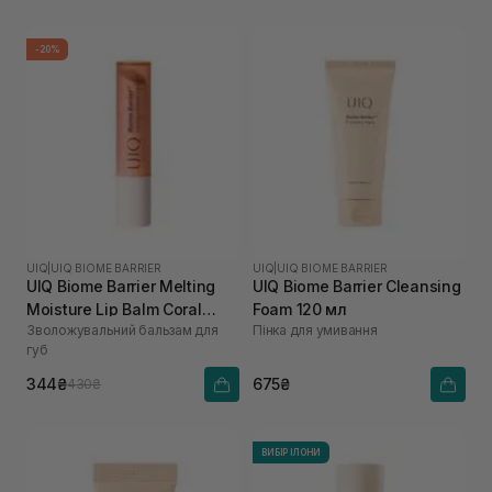
-20%
UIQ
|
UIQ BIOME BARRIER
UIQ
|
UIQ BIOME BARRIER
UIQ Biome Barrier Melting
UIQ Biome Barrier Cleansing
Moisture Lip Balm Coral
Foam 120 мл
Зволожувальний бальзам для
Пінка для умивання
Breeze 3,2 г
губ
344₴
675₴
430₴
ВИБІР ІЛОНИ