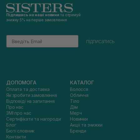
Підпишись на наші новини
та отримуй
знижку 5% на перше замовлення
Email
підписатись
ДОПОМОГА
КАТАЛОГ
Оплата та доставка
Волосся
Як зробити замовлення
Обличчя
Відповіді на запитання
Тіло
Про нас
Дім
ЗМІ про нас
Мерч
Сертифікати та нагороди
Новинки
Блог
Акції та знижки
Бюті словник
Бренди
Контакти