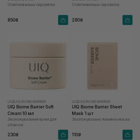
Освітлювальна сироватка
Освітлювальна сироватка
850₴
280₴
UIQ
|
UIQ BIOME BARRIER
UIQ
|
UIQ BIOME BARRIER
UIQ Biome Barrier Soft
UIQ Biome Barrier Sheet
Cream 10 мл
Mask 1 шт
Зволожувальний крем для
Зволожувальна тканинна маска
обличчя
230₴
110₴