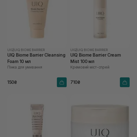
UIQ
|
UIQ BIOME BARRIER
UIQ
|
UIQ BIOME BARRIER
UIQ Biome Barrier Cleansing
UIQ Biome Barrier Cream
Foam 10 мл
Mist 100 мл
Пінка для умивання
Кремовий міст-спрей
150₴
710₴