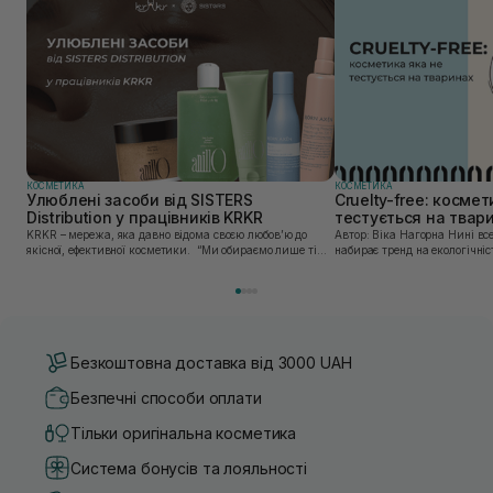
КОСМЕТИКА
КОСМЕТИКА
Улюблені засоби від SISTERS
Cruelty-free: космет
Distribution у працівників KRKR
тестується на твар
KRKR – мережа, яка давно відома своєю любов’ю до
Автор: Віка Нагорна Нині все більшої популярності
якісної, ефективної косметики. “Ми обираємо лише ті
набирає тренд на екологічніс
бренди, в яких впевнені — і які перевірили на собі. Одні
Це стосується і одягу, і харч
з таких — бренди, представлені SISTERS...
якою користуємось. Споживач
Безкоштовна доставка від 3000 UAH
Безпечні способи оплати
Тільки оригінальна косметика
Система бонусів та лояльності