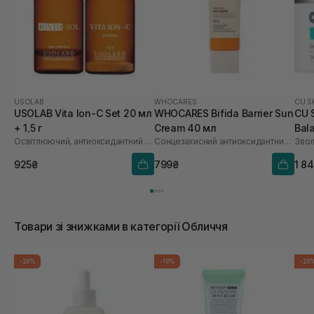
USOLAB
WHOCARES
CU S
USOLAB Vita Ion-C Set 20 мл
WHOCARES Bifida Barrier Sun
CU 
+ 1,5 г
Cream 40 мл
Bal
Освітлюючий, антиоксидантний та омолоджуючий набір
Сонцезахисний антиоксидантний крем
Звол
925₴
799₴
1 8
Товари зі знижками в категорії Обличчя
-20%
-19%
-20