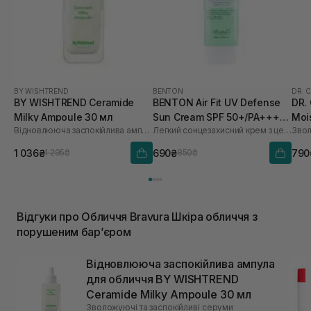
BY WISHTREND
BENTON
DR. 
BY WISHTREND Ceramide
BENTON Air Fit UV Defense
DR.
Milky Ampoule 30 мл
Sun Cream SPF 50+/PA++++
Moi
Відновлююча заспокійлива ампула для обличчя
Легкий сонцезахисний крем з центелою
50 мл
мл
1 036₴
690₴
790
1 295₴
850₴
Відгуки про Обличчя Bravura Шкіра обличчя з
порушеним барʼєром
Відновлююча заспокійлива ампула
для обличчя BY WISHTREND
Ceramide Milky Ampoule 30 мл
Зволожуючі та заспокійливі серуми