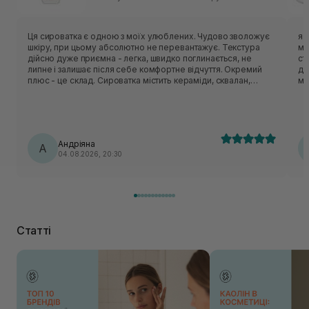
Ця сироватка є одною з моїх улюблених. Чудово зволожує
я 
шкіру, при цьому абсолютно не перевантажує. Текстура
ма
дійсно дуже приємна - легка, швидко поглинається, не
ст
липне і залишає після себе комфортне відчуття. Окремий
де
плюс - це склад. Сироватка містить кераміди, сквалан,
мі
пантенол, центелу, пептиди. Вони класно відновлюють
захисний бар’єр шкіри, заспокоюють шкіру і утримують
вологу. Шкода, що цю версію знімають з виробництва, але
вже чекаю на оновлену формулу, по опису вона теж мала
би підійти моїй шкірі🥹
Андріяна
А
04.08.2026, 20:30
Статті