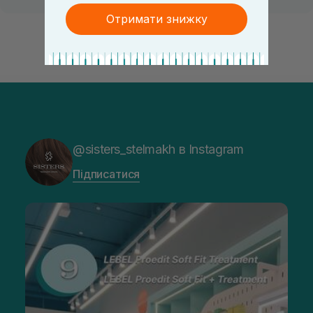
Отримати знижку
@sisters_stelmakh в Instagram
Підписатися