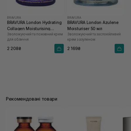
BRAVURA
BRAVURA
BRAVURA London Hydrating
BRAVURA London Azulene
Collagen Moisturising
Moisturiser 50 мл
Зволожуючий та поживний крем
Зволожуючий та заспокійливий
Cream 50 мл
для обличчя
крем з азуленом
2 208₴
2 169₴
Рекомендовані товари