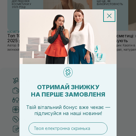
КОСМЕТИКА
КОСМЕТИКА
Топ 10 брендів доглядової косметики у
Каолін в косметиці: 
2025 році
використовують
Автор: Віка Нагорна У сучасному світі, де тренди
Автор: Юлія Цебрик Каолін в косметології – це
змінюються зі швидкістю світла, а ринок популярної
природний мінерал, натураль
косметики переповнений новими пропозиціями, вибір
безліч переваг для шкіри обл
засобу для себе стає справжнім викликом. 2025 р...
завдяки великій кількості ко
Безкоштовна доставка від 3000 UAH
ОТРИМАЙ ЗНИЖКУ
Безпечні способи оплати
НА ПЕРШЕ ЗАМОВЛЕНЯ
Тільки оригінальна косметика
Твій вітальний бонус вже чекає —
Система бонусів та лояльності
підписуйся
на
наші новини!
Кращі ціни та топ товари
email
Рекомендації від косметологів