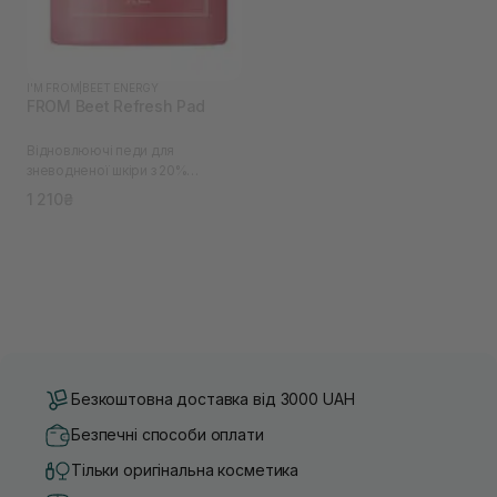
I'M FROM
|
BEET ENERGY
FROM Beet Refresh Pad
Відновлюючі педи для
зневодненої шкіри з 20%
екстрактом буряків I`M
1 210₴
Безкоштовна доставка від 3000 UAH
Безпечні способи оплати
Тільки оригінальна косметика