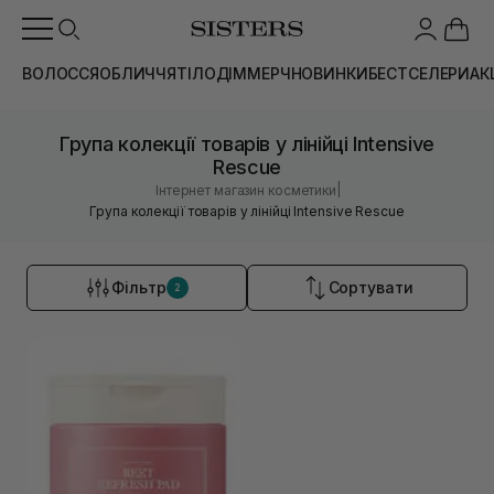
ВОЛОССЯ
ОБЛИЧЧЯ
ТІЛО
ДІМ
МЕРЧ
НОВИНКИ
БЕСТСЕЛЕРИ
АК
Група колекції товарів у лінійці Intensive
Rescue
|
Інтернет магазин косметики
Група колекції товарів у лінійці Intensive Rescue
Фільтр
Сортувати
2