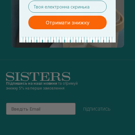
email
Отримати знижку
Підпишись на наші новини
та отримуй
знижку 5% на перше замовлення
Email
підписатись