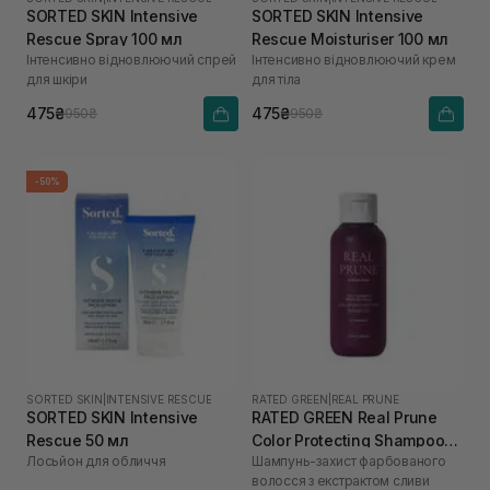
SORTED SKIN Intensive
SORTED SKIN Intensive
Rescue Spray 100 мл
Rescue Moisturiser 100 мл
Інтенсивно відновлюючий спрей
Інтенсивно відновлюючий крем
для шкіри
для тіла
475₴
475₴
950₴
950₴
-50%
SORTED SKIN
|
INTENSIVE RESCUE
RATED GREEN
|
REAL PRUNE
SORTED SKIN Intensive
RATED GREEN Real Prune
Rescue 50 мл
Color Protecting Shampoo
Лосьйон для обличчя
Шампунь-захист фарбованого
100 мл
волосся з екстрактом сливи