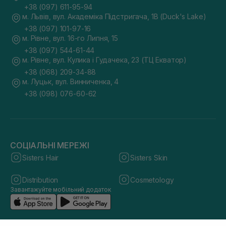
+38 (097) 611-95-94
м. Львів, вул. Академіка Підстригача, 1В (Duck's Lake)
+38 (097) 101-97-16
м. Рівне, вул. 16-го Липня, 15
+38 (097) 544-61-44
м. Рівне, вул. Кулика і Гудачека, 23 (ТЦ Екватор)
+38 (068) 209-34-88
м. Луцьк, вул. Винниченка, 4
+38 (098) 076-60-62
СОЦІАЛЬНІ МЕРЕЖІ
Sisters Hair
Sisters Skin
Distribution
Cosmetology
Завантажуйте мобільний додаток