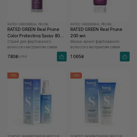
RATED GREEN
|
REAL PRUNE
RATED GREEN
|
REAL PRUNE
RATED GREEN Real Prune
RATED GREEN Real Prune
Color Protecting Spray 80
200 мл
Спрей для фарбованого
Маска-захист фарбованого
мл
волосся з екстрактом сливи
волосся з екстрактом сливи
780₴
1 065₴
975₴
-50%
-50%
SORTED SKIN
|
INTENSIVE RESCUE
SORTED SKIN
|
INTENSIVE RESCUE