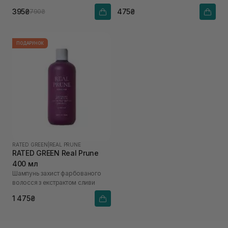
395₴
475₴
790₴
ПОДАРУНОК
RATED GREEN
|
REAL PRUNE
RATED GREEN Real Prune
400 мл
Шампунь захист фарбованого
волосся з екстрактом сливи
1 475₴