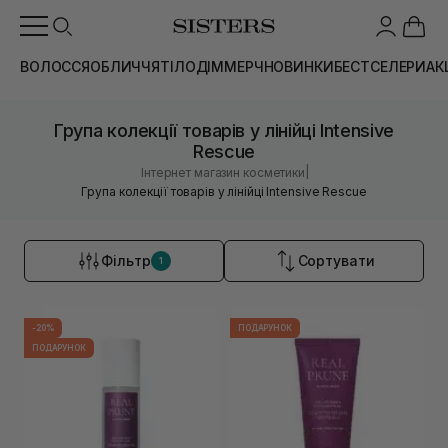
ВОЛОССЯ
ОБЛИЧЧЯ
ТІЛО
ДІМ
МЕРЧ
НОВИНКИ
БЕСТСЕЛЕРИ
АК
Група колекції товарів у лінійці Intensive
Rescue
|
Інтернет магазин косметики
Група колекції товарів у лінійці Intensive Rescue
Фільтр
Сортувати
1
-20%
ПОДАРУНОК
ПОДАРУНОК