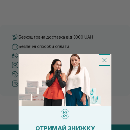
Безкоштовна доставка від 3000 UAH
Безпечні способи оплати
Тільки оригінальна косметика
Система бонусів та лояльності
Кращі ціни та топ товари
Рекомендації від косметологів
ОТРИМАЙ ЗНИЖКУ