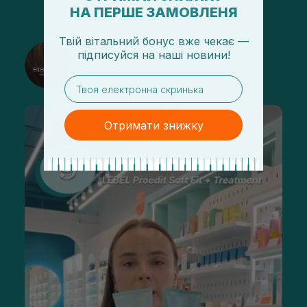
НА ПЕРШЕ ЗАМОВЛЕНЯ
Твій вітальний бонус вже чекає —
@sisters_stelmakh в Instagram
підписуйся
на
наші новини!
Підписатися
email
Отримати знижку