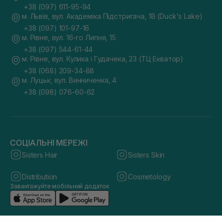
+38 (097) 611-95-94
м. Львів, вул. Академіка Підстригача, 1В (Duck's Lake)
+38 (097) 101-97-16
м. Рівне, вул. 16-го Липня, 15
+38 (097) 544-61-44
м. Рівне, вул. Кулика і Гудачека, 23 (ТЦ Екватор)
+38 (068) 209-34-88
м. Луцьк, вул. Винниченка, 4
+38 (098) 076-60-62
СОЦІАЛЬНІ МЕРЕЖІ
Sisters Hair
Sisters Skin
Distribution
Cosmetology
Завантажуйте мобільний додаток