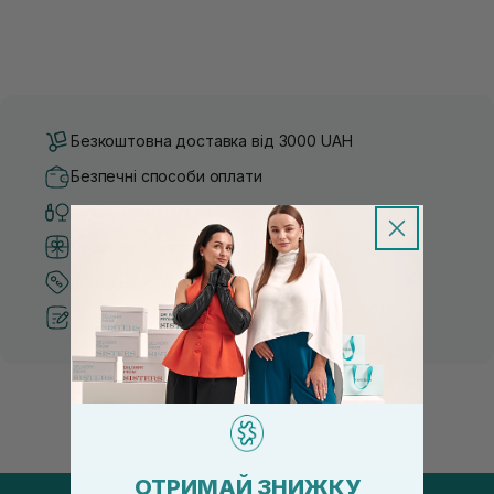
Безкоштовна доставка від 3000 UAH
Безпечні способи оплати
Тільки оригінальна косметика
Система бонусів та лояльності
Кращі ціни та топ товари
Рекомендації від косметологів
ОТРИМАЙ ЗНИЖКУ