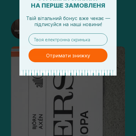
НА ПЕРШЕ ЗАМОВЛЕНЯ
Твій вітальний бонус вже чекає —
@sisters_stelmakh в Instagram
підписуйся
на
наші новини!
Підписатися
email
Отримати знижку