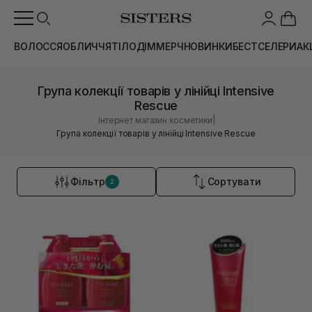
ВОЛОССЯ
ОБЛИЧЧЯ
ТІЛО
ДІМ
МЕРЧ
НОВИНКИ
БЕСТСЕЛЕРИ
АК
Група колекції товарів у лінійці Intensive
Rescue
|
Інтернет магазин косметики
Група колекції товарів у лінійці Intensive Rescue
Фільтр
Сортувати
2