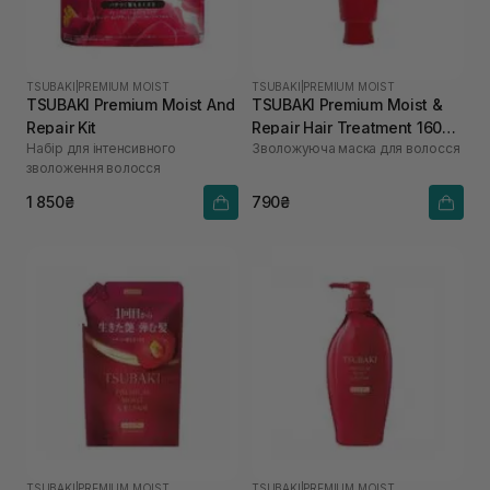
TSUBAKI
|
PREMIUM MOIST
TSUBAKI
|
PREMIUM MOIST
TSUBAKI Premium Moist And
TSUBAKI Premium Moist &
Repair Kit
Repair Hair Treatment 160
Набір для інтенсивного
Зволожуюча маска для волосся
мл
зволоження волосся
1 850₴
790₴
TSUBAKI
|
PREMIUM MOIST
TSUBAKI
|
PREMIUM MOIST