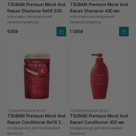
TSUBAKI Premium Moist And
TSUBAKI Premium Moist And
Repair Shampoo Refill 300
Repair Shampoo 450 мл
Інтенсивно зволожуючий
Інтенсивно зволожуючий
мл
преміум шампунь
преміум шампунь
630₴
1 085₴
TSUBAKI
|
PREMIUM MOIST
TSUBAKI
|
PREMIUM MOIST
TSUBAKI Premium Moist And
TSUBAKI Premium Moist And
Repair Conditioner Refill 300
Repair Conditioner 450 мл
Кондиціонер для зволоження
Кондиціонер для зволоження
мл
волосся
волосся