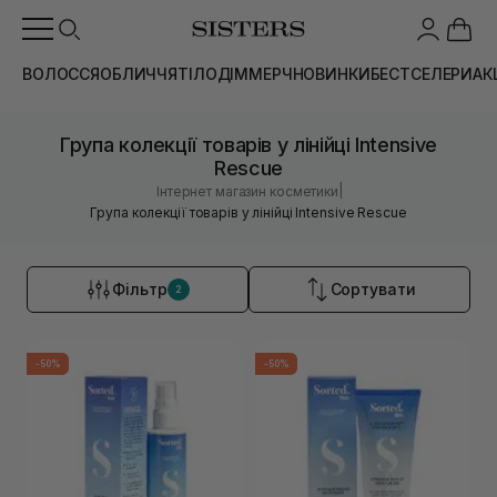
ВОЛОССЯ
ОБЛИЧЧЯ
ТІЛО
ДІМ
МЕРЧ
НОВИНКИ
БЕСТСЕЛЕРИ
АК
Група колекції товарів у лінійці Intensive
Rescue
|
Інтернет магазин косметики
Група колекції товарів у лінійці Intensive Rescue
Фільтр
Сортувати
2
-50%
-50%