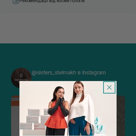
Рекомендації від косметологів
@sisters_stelmakh в Instagram
Підписатися