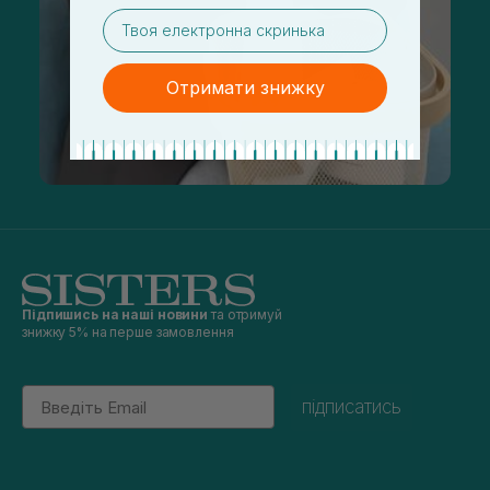
email
Отримати знижку
Підпишись на наші новини
та отримуй
знижку 5% на перше замовлення
Email
підписатись