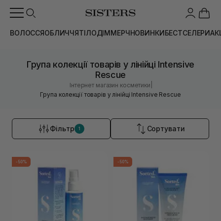
ВОЛОССЯ
ОБЛИЧЧЯ
ТІЛО
ДІМ
МЕРЧ
НОВИНКИ
БЕСТСЕЛЕРИ
АК
Група колекції товарів у лінійці Intensive
Rescue
|
Інтернет магазин косметики
Група колекції товарів у лінійці Intensive Rescue
Фільтр
Сортувати
1
-50%
-50%