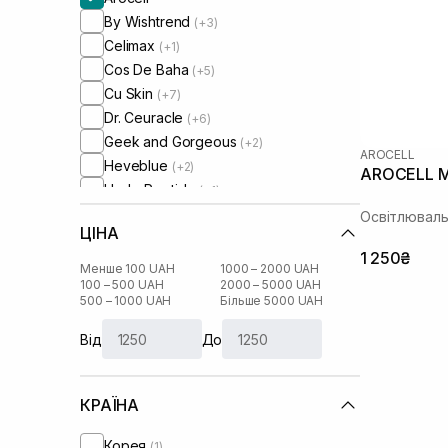
By Wishtrend
(+3)
Celimax
(+1)
Cos De Baha
(+5)
Cu Skin
(+7)
Dr. Ceuracle
(+6)
Geek and Gorgeous
(+2)
AROCELL
Heveblue
(+2)
AROCELL Mi
HydroPeptide
(+1)
I'm From
(+6)
Освітлюваль
ЦІНА
IS Clinical
(+1)
1 250₴
Lalarecipe
(+1)
Менше 100 UAH
1000 – 2000 UAH
Manyo Factory
100 – 500 UAH
2000 – 5000 UAH
(+4)
500 – 1000 UAH
Більше 5000 UAH
Medicube
(+6)
Medik8
(+2)
Від
До
Melume
(+1)
Needly
(+2)
КРАЇНА
Purito
(+2)
Question and Answer
(+1)
Корея
(1)