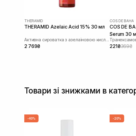
THERAMID
COS DE BAHA
THERAMID Azelaic Acid 15% 30 мл
COS DE BA
Serum 30 
Активна сироватка з азелаїновою кислотою
Транексамо
2 769₴
221₴
369₴
Товари зі знижками в категор
-40%
-20%