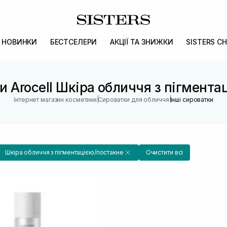
НОВИНКИ
БЕСТСЕЛЕРИ
АКЦІЇ ТА ЗНИЖКИ
SISTERS CH
и Arocell Шкіра обличчя з пігмент
|
|
Інтернет магазин косметики
Сироватки для обличчя
Інші сироватки
Шкіра обличчя з пігментацією/постакне
Очистити всі