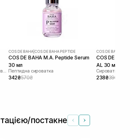
COS DE BAHA
|
COS DE BAHA PEPTIDE
COS DE BAHA
COS DE BAHA M.A. Peptide Serum
COS DE BAHA A-Arbutin 5% Licorice
30 мл
AL 30 мл
Протизапальна сироватка з азелаїновою кислотою
Пептидна сироватка
342₴
570₴
238₴
396₴
ентацією/постакне