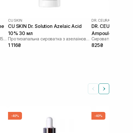
CU SKIN
DR. CEURACLE
ne
CU SKIN Dr. Solution Azelaic Acid
DR. CEURACLE Aze
10% 30 мл
Ampoule 30 мл
Сироватка з азелаїновою кислотою 15% та глутатіоном
Протизапальна сироватка з азелаїновою кислотою
1 116₴
825₴
-40%
-40%