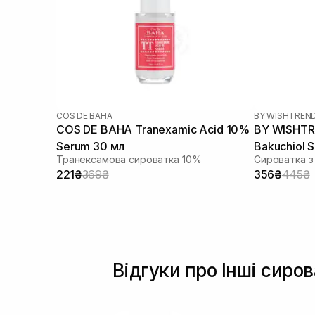
COS DE BAHA
BY WISHTREN
COS DE BAHA Tranexamic Acid 10%
BY WISHTR
Serum 30 мл
Bakuchiol 
Транексамова сироватка 10%
Сироватка з
221₴
369₴
356₴
445₴
Відгуки про Інші сиро