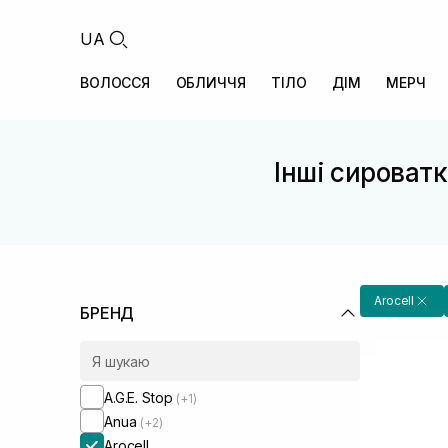
UA
ВОЛОССЯ
ОБЛИЧЧЯ
ТІЛО
ДІМ
МЕРЧ
Інші сироватк
Arocell
БРЕНД
A.G.E. Stop
(+1)
Anua
(+2)
Arocell