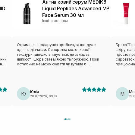
Антивіковий серум MEDIK8
ID
Liquid Peptides Advanced MP
Face Serum 30 мл
Інші сироватки
Отримала в подарунок пробник, за що дуже
Брала її в
вдячна дівчатам. Сиворотка молочкової
шкіру, нан
текстури, швидко впитується, не залишає
просто при
сний
липкості. Шкіра стає мʼякою та пружною. Поки
сироваток 
нь.
остаточно не можу сказати чи купила б
працююча.
повнорозмір за таку вартість, адже 5к за одну
sos засіб.
баночку - не дешево. Те що вдалось спробувати
дуже тішить, але б за повну вартість не придбала
її.
Юлія
Mo
Ю
M
28.07.2026, 09:24
19.0