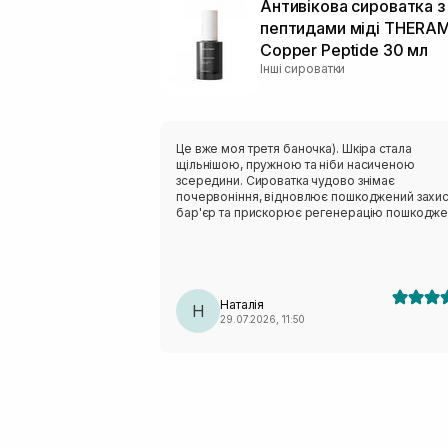
Антивікова сироватка з
пептидами міді THERAM
Copper Peptide 30 мл
Інші сироватки
Це вже моя третя баночка). Шкіра стала
щільнішою, пружною та ніби насиченою
зсередини. Сироватка чудово знімає
почервоніння, відновлює пошкоджений захи
бар'єр та прискорює регенерацію пошкодже
Але потрібно використовувати тривало, не
лінуватись і буде очікуваний результат.
Наталія
Н
29.07.2026, 11:50