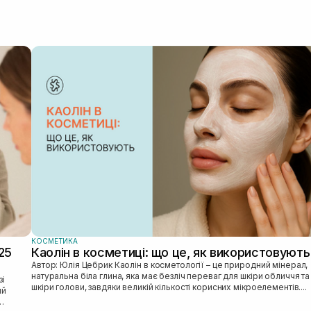
КОСМЕТИКА
25
Каолін в косметиці: що це, як використовують
Автор: Юлія Цебрик Каолін в косметології – це природний мінерал,
натуральна біла глина, яка має безліч переваг для шкіри обличчя та
шкіри голови, завдяки великій кількості корисних мікроелементів....
ий