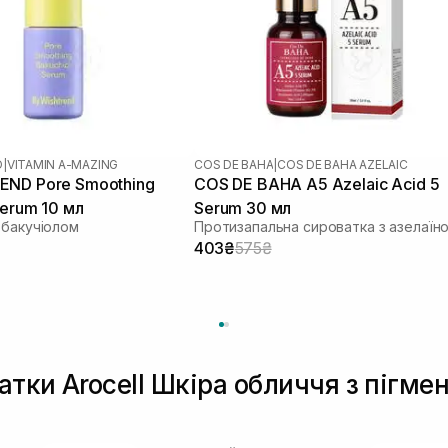
D
|
VITAMIN A-MAZING
COS DE BAHA
|
COS DE BAHA AZELAIC
END Pore Smoothing
COS DE BAHA A5 Azelaic Acid 5
Serum 10 мл
Serum 30 мл
 бакучіолом
403₴
575₴
ватки Arocell Шкіра обличчя з пігм