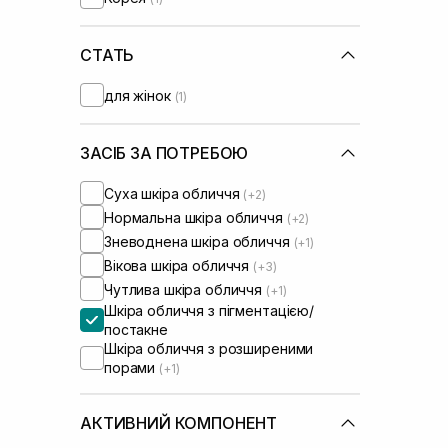
Real Barrier
(+1)
Sachi Skin
(+1)
Skin1004
СТАТЬ
(+3)
Theramid
(+6)
для жінок
(1)
Transparent-Lab
(+2)
Usolab
(+2)
VT Cosmetics
(+2)
ЗАСІБ ЗА ПОТРЕБОЮ
WhoCares
(+1)
Суха шкіра обличчя
(+2)
Нормальна шкіра обличчя
(+2)
Зневоднена шкіра обличчя
(+1)
Вікова шкіра обличчя
(+3)
Чутлива шкіра обличчя
(+1)
Шкіра обличчя з пігментацією/
постакне
Шкіра обличчя з розширеними
порами
(+1)
АКТИВНИЙ КОМПОНЕНТ