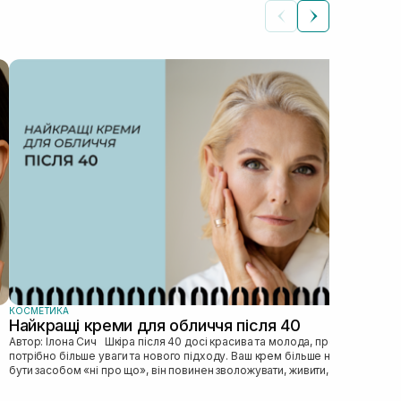
КОС
Як
Автор: Ілона Сич
зас
прав
пі...
КОСМЕТИКА
Найкращі креми для обличчя після 40
Автор: Ілона Сич Шкіра після 40 досі красива та молода, просто їй
потрібно більше уваги та нового підходу. Ваш крем більше не може
бути засобом «ні про що», він повинен зволожувати, живити, покр...