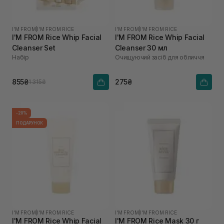
I'M FROM
|
I'M FROM RICE
I'M FROM
|
I'M FROM RICE
I'M FROM Rice Whip Facial
I'M FROM Rice Whip Facial
Cleanser Set
Cleanser 30 мл
Набір
Очищуючий засіб для обличчя
855₴
275₴
1 315₴
-20%
ПОДАРУНОК
I'M FROM
|
I'M FROM RICE
I'M FROM
|
I'M FROM RICE
I'M FROM Rice Whip Facial
I'M FROM Rice Mask 30 г