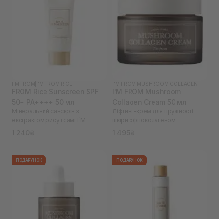
I'M FROM
|
I'M FROM RICE
I'M FROM
|
MUSHROOM COLLAGEN
FROM Rice Sunscreen SPF
I'M FROM Mushroom
50+ PA++++ 50 мл
Collagen Cream 50 мл
Мінеральний санскрін з
Ліфтинг-крем для пружності
екстрактом рису гоамі I`M
шкіри з фітоколагеном
1 240₴
1 495₴
ПОДАРУНОК
ПОДАРУНОК