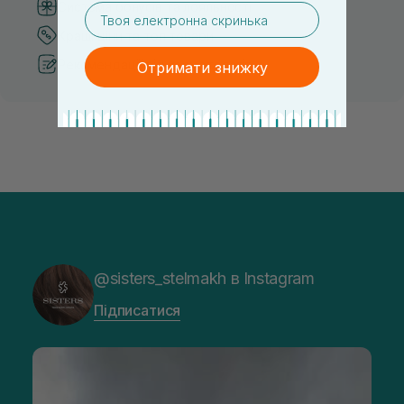
Система бонусів та лояльності
email
Кращі ціни та топ товари
Рекомендації від косметологів
Отримати знижку
@sisters_stelmakh в Instagram
Підписатися