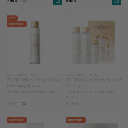
764₴
445₴
1 175₴
-20%
ПОДАРУНОК
I'M FROM
|
I'M FROM RICE
I'M FROM
|
I'M FROM RICE
I'M FROM Rice Toner 150 мл
I'M FROM Rice Toner Special
(без пакування)
Set 3 шт
Рисовий зволожуючий тонер
Набір зволожуючих рисових
тонерів
912₴
2 280₴
1 140₴
ПОДАРУНОК
ПОДАРУНОК