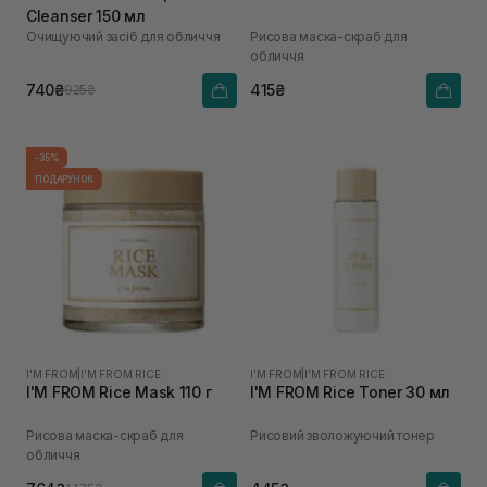
Cleanser 150 мл
Очищуючий засіб для обличчя
Рисова маска-скраб для
обличчя
740₴
415₴
925₴
-35%
ПОДАРУНОК
I'M FROM
|
I'M FROM RICE
I'M FROM
|
I'M FROM RICE
I'M FROM Rice Mask 110 г
I'M FROM Rice Toner 30 мл
Рисова маска-скраб для
Рисовий зволожуючий тонер
обличчя