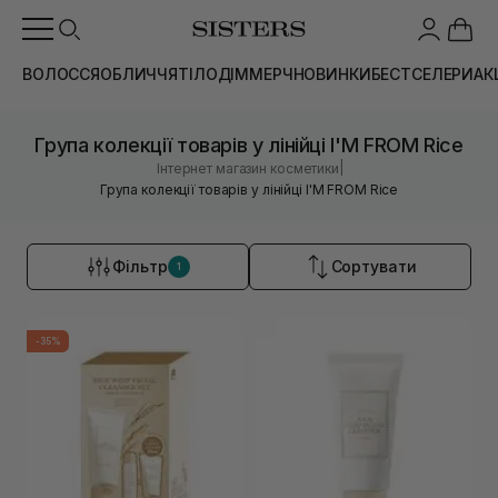
ВОЛОССЯ
ОБЛИЧЧЯ
ТІЛО
ДІМ
МЕРЧ
НОВИНКИ
БЕСТСЕЛЕРИ
АК
Група колекції товарів у лінійці I'M FROM Rice
|
Інтернет магазин косметики
Група колекції товарів у лінійці I'M FROM Rice
Фільтр
Сортувати
1
-35%