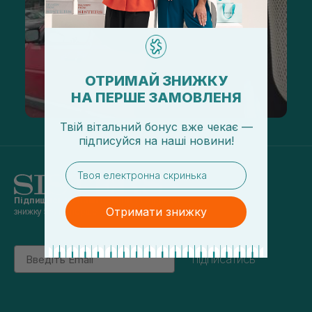
ОТРИМАЙ ЗНИЖКУ
НА ПЕРШЕ ЗАМОВЛЕНЯ
Твій вітальний бонус вже чекає —
підписуйся
на
наші новини!
email
Підпишись на наші новини
та отримуй
Отримати знижку
знижку 5% на перше замовлення
Email
підписатись