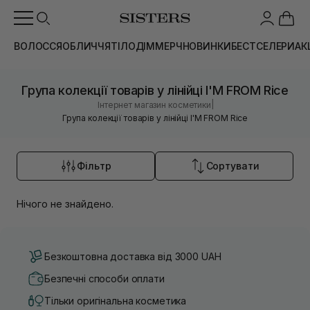
ВОЛОССЯ
ОБЛИЧЧЯ
ТІЛО
ДІМ
МЕРЧ
НОВИНКИ
БЕСТСЕЛЕРИ
АК
Група колекції товарів у лінійці I'M FROM Rice
|
Інтернет магазин косметики
Група колекції товарів у лінійці I'M FROM Rice
Фільтр
Сортувати
Нічого не знайдено.
Безкоштовна доставка від 3000 UAH
Безпечні способи оплати
Тільки оригінальна косметика