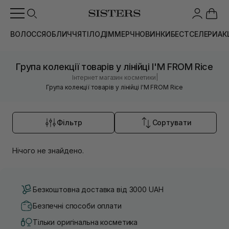
ВОЛОССЯ
ОБЛИЧЧЯ
ТІЛО
ДІМ
МЕРЧ
НОВИНКИ
БЕСТСЕЛЕРИ
АК
Група колекції товарів у лінійці I'M FROM Rice
|
Інтернет магазин косметики
Група колекції товарів у лінійці I'M FROM Rice
Фільтр
Сортувати
Нічого не знайдено.
Безкоштовна доставка від 3000 UAH
Безпечні способи оплати
Тільки оригінальна косметика