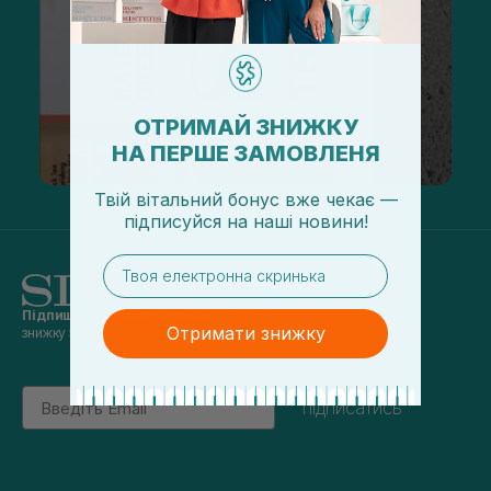
ОТРИМАЙ ЗНИЖКУ
НА ПЕРШЕ ЗАМОВЛЕНЯ
Твій вітальний бонус вже чекає —
підписуйся
на
наші новини!
email
Підпишись на наші новини
та отримуй
Отримати знижку
знижку 5% на перше замовлення
Email
підписатись