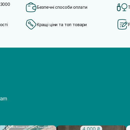
 3000
Безпечні способи оплати
ості
Кращі ціни та топ товари
ram