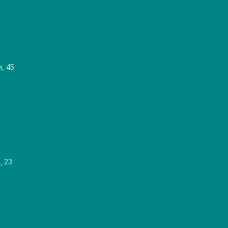
и, 45
, 23