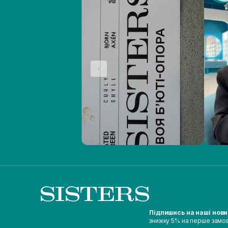
Підпишись на наші нов
знижку 5% на перше замо