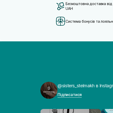
Безкоштовна доставка від
UAH
Система бонусів та лояльн
@sisters_stelmakh в Instag
Підписатися