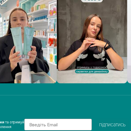
Email
ини
та отримуй
підписатись
влення