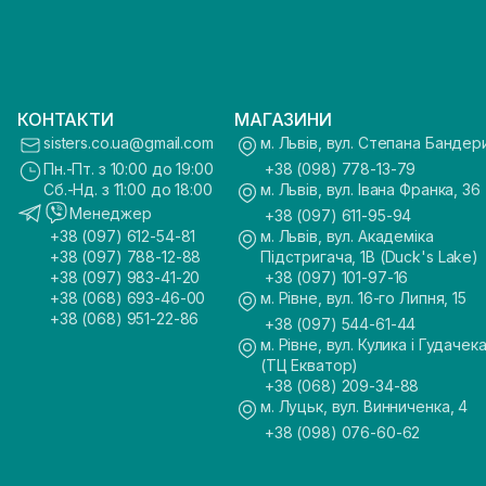
КОНТАКТИ
МАГАЗИНИ
sisters.co.ua@gmail.com
м. Львів, вул. Степана Бандер
Пн.-Пт. з 10:00 до 19:00
+38 (098) 778-13-79
Сб.-Нд. з 11:00 до 18:00
м. Львів, вул. Івана Франка, 36
Менеджер
+38 (097) 611-95-94
+38 (097) 612-54-81
м. Львів, вул. Академіка
+38 (097) 788-12-88
Підстригача, 1В (Duck's Lake)
+38 (097) 983-41-20
+38 (097) 101-97-16
+38 (068) 693-46-00
м. Рівне, вул. 16-го Липня, 15
+38 (068) 951-22-86
+38 (097) 544-61-44
м. Рівне, вул. Кулика і Гудачека
(ТЦ Екватор)
+38 (068) 209-34-88
м. Луцьк, вул. Винниченка, 4
+38 (098) 076-60-62