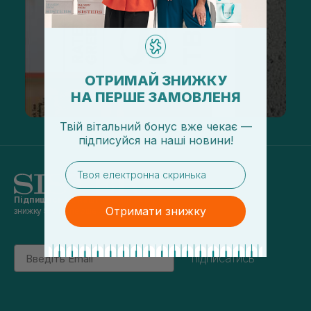
ОТРИМАЙ ЗНИЖКУ
НА ПЕРШЕ ЗАМОВЛЕНЯ
Твій вітальний бонус вже чекає —
підписуйся
на
наші новини!
email
Підпишись на наші новини
та отримуй
Отримати знижку
знижку 5% на перше замовлення
Email
підписатись