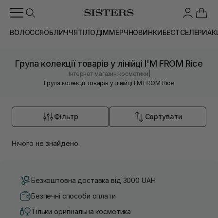
ВОЛОССЯ
ОБЛИЧЧЯ
ТІЛО
ДІМ
МЕРЧ
НОВИНКИ
БЕСТСЕЛЕРИ
АК
Група колекції товарів у лінійці I'M FROM Rice
|
Інтернет магазин косметики
Група колекції товарів у лінійці I'M FROM Rice
Фільтр
Сортувати
Нічого не знайдено.
Безкоштовна доставка від 3000 UAH
Безпечні способи оплати
Тільки оригінальна косметика