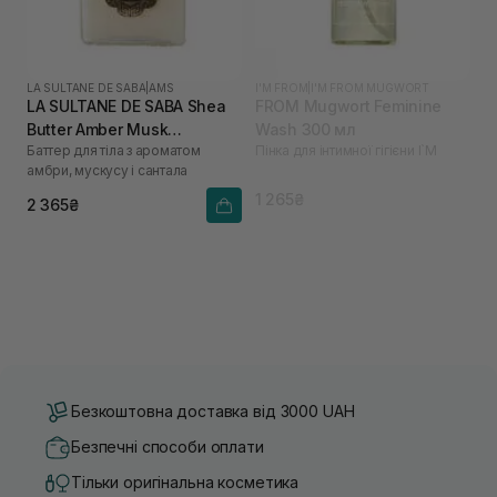
LA SULTANE DE SABA
|
AMS
I'M FROM
|
I'M FROM MUGWORT
LA SULTANE DE SABA Shea
FROM Mugwort Feminine
Butter Amber Musk
Wash 300 мл
Баттер для тіла з ароматом
Пінка для інтимної гігієни I`M
Sandalwood 300 мл
амбри, мускусу і сантала
1 265₴
2 365₴
Безкоштовна доставка від 3000 UAH
Безпечні способи оплати
Тільки оригінальна косметика