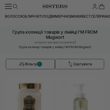
ВОЛОССЯ
ОБЛИЧЧЯ
ТІЛО
ДІМ
МЕРЧ
НОВИНКИ
БЕСТСЕЛЕРИ
АК
Група колекції товарів у лінійці I'M FROM
Mugwort
|
Інтернет магазин косметики
Група колекції товарів у лінійці I'M FROM Mugwort
Фільтр
Сортувати
1