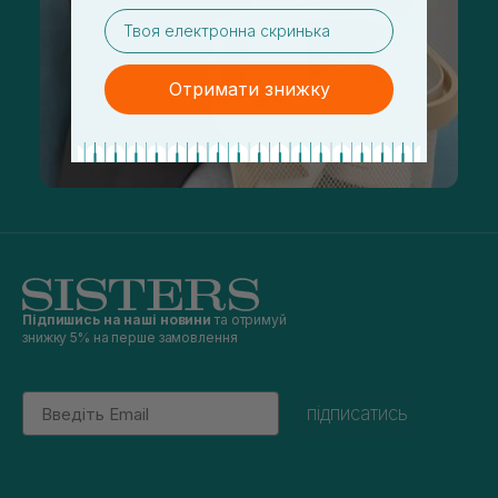
email
Отримати знижку
Підпишись на наші новини
та отримуй
знижку 5% на перше замовлення
Email
підписатись