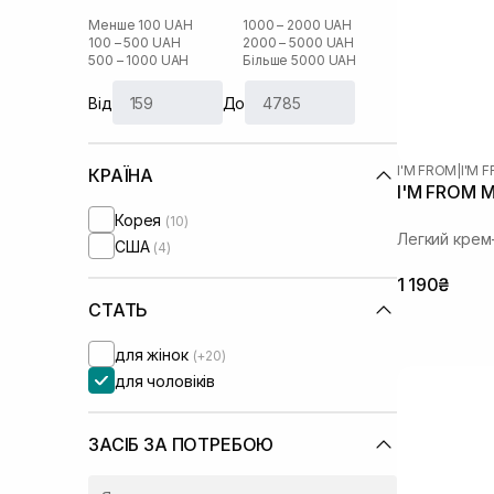
Менше 100 UAH
1000 – 2000 UAH
100 – 500 UAH
2000 – 5000 UAH
500 – 1000 UAH
Більше 5000 UAH
Від
До
I'M FROM
|
I'M
КРАЇНА
I'M FROM M
Корея
(10)
Легкий крем
США
(4)
1 190₴
СТАТЬ
для жінок
(+20)
для чоловіків
ЗАСІБ ЗА ПОТРЕБОЮ