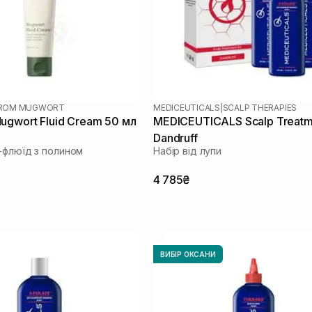
 FROM MUGWORT
MEDICEUTICALS
|
SCALP THERAPIES
ugwort Fluid Cream 50 мл
MEDICEUTICALS Scalp Treatme
Dandruff
-флюїд з полином
Набір від лупи
4 785₴
ВИБІР ОКСАНИ