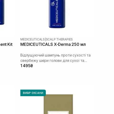
MEDICEUTICALS
|
SCALP THERAPIES
nt Kit
MEDICEUTICALS X-Derma 250 мл
Відлущуючий шампунь проти сухості та
свербежу шкіри голови для сухої та
1 495₴
чутливої шкіри голови
ВИБІР ОКСАНИ