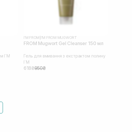
I'M FROM
|
I'M FROM MUGWORT
FROM Mugwort Gel Cleanser 150 мл
м I`M
Гель для вмивання з екстрактом полину
I`M
618₴
950₴