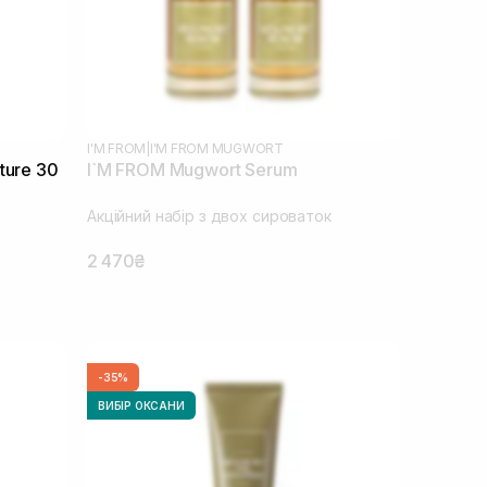
I'M FROM
|
I'M FROM MUGWORT
ture 30
I`M FROM Mugwort Serum
Акційний набір з двох сироваток
2 470₴
-35%
ВИБІР ОКСАНИ