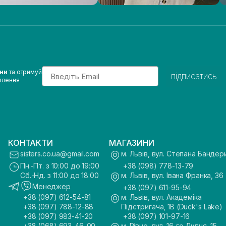
Email
ини
та отримуй
підписатись
влення
КОНТАКТИ
МАГАЗИНИ
sisters.co.ua@gmail.com
м. Львів, вул. Степана Бандер
Пн.-Пт. з 10:00 до 19:00
+38 (098) 778-13-79
Сб.-Нд. з 11:00 до 18:00
м. Львів, вул. Івана Франка, 36
Менеджер
+38 (097) 611-95-94
+38 (097) 612-54-81
м. Львів, вул. Академіка
+38 (097) 788-12-88
Підстригача, 1В (Duck's Lake)
+38 (097) 983-41-20
+38 (097) 101-97-16
+38 (068) 693-46-00
м. Рівне, вул. 16-го Липня, 15