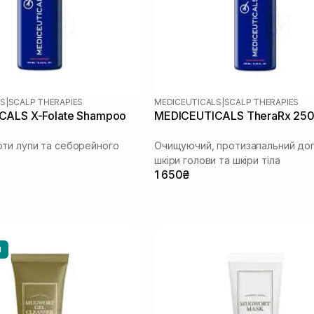
LS
|
SCALP THERAPIES
MEDICEUTICALS
|
SCALP THERAPIES
CALS X-Folate Shampoo
MEDICEUTICALS TheraRx 250
ти лупи та себорейного
Очищуючий, протизапальний до
шкіри голови та шкіри тіла
1 650₴
И