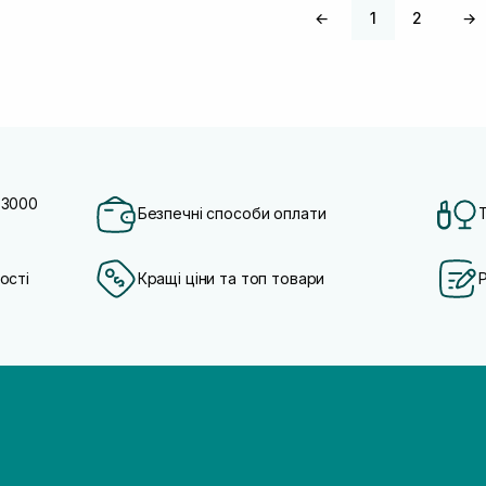
←
1
2
→
 3000
Безпечні способи оплати
ості
Кращі ціни та топ товари