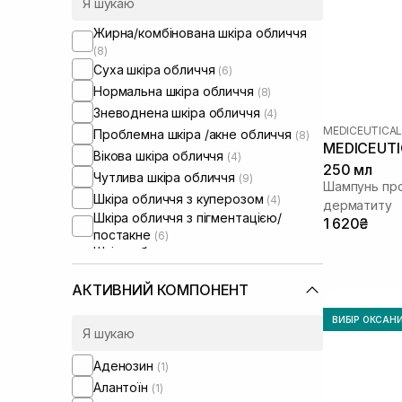
Жирна/комбінована шкіра обличчя
(8)
Суха шкіра обличчя
(6)
Нормальна шкіра обличчя
(8)
Зневоднена шкіра обличчя
(4)
MEDICEUTICA
Проблемна шкіра /акне обличчя
(8)
MEDICEUTI
Вікова шкіра обличчя
(4)
250 мл
Чутлива шкіра обличчя
(9)
Шампунь про
Шкіра обличчя з куперозом
(4)
дерматиту
Шкіра обличчя з пігментацією/
1 620₴
постакне
(6)
Шкіра обличчя з розширеними
порами
(6)
Шкіра обличчя з порушеним
АКТИВНИЙ КОМПОНЕНТ
барʼєром
(7)
Шкіра обличчя з порушеним
ВИБІР ОКСАН
мікробіомом
(4)
Суха шкіра голови
(2)
Аденозин
(1)
Проблемна шкіра голови
(3)
Алантоїн
(1)
Від лупи
(3)