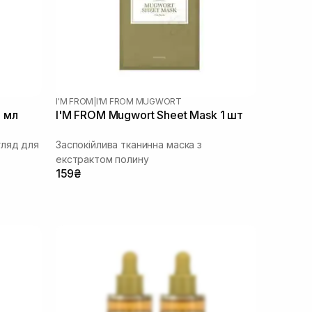
I'M FROM
|
I'M FROM MUGWORT
 мл
I'M FROM Mugwort Sheet Mask 1 шт
гляд для
Заспокійлива тканинна маска з
екстрактом полину
159₴