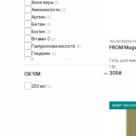
Алое вера
(1)
Амінокислоти
(2)
Аргінін
(2)
Бетаїн
(2)
Біотин
(3)
Вітамін C
(2)
I'M FROM
|
I'M
Гіалуронова кислота
(2)
FROM Mugwo
Гліцерин
(2)
Гель для вм
Екстракт камелії
(1)
I`M
Екстракт полину
(10)
305₴
ОБ'ЄМ
Клімбазол
(2)
Ментол
(2)
250 мл
(2)
Ніацинамід
(3)
Олія жожоба
(1)
Олія ши
(1)
ВИБІР ОКСАН
Пантенол
(6)
Піроктон оламін
(1)
Саліцилова кислота
(1)
Сечовина
(2)