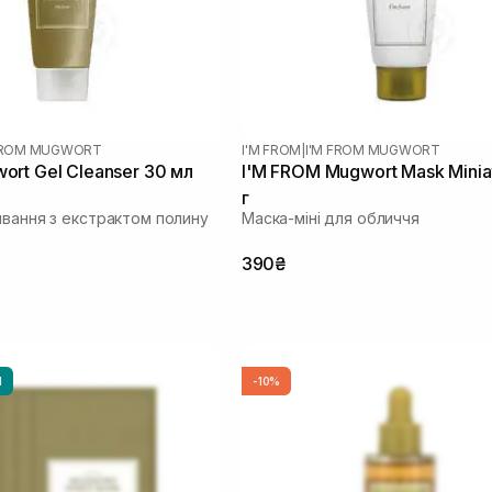
 FROM MUGWORT
I'M FROM
|
I'M FROM MUGWORT
rt Gel Cleanser 30 мл
I'M FROM Mugwort Mask Minia
г
ивання з екстрактом полину
Маска-міні для обличчя
390₴
И
-10%