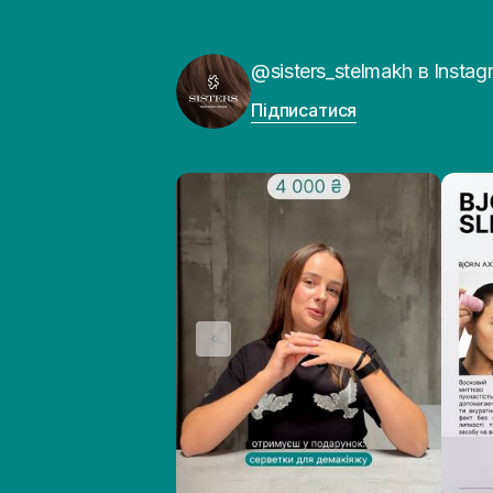
@sisters_stelmakh в Instag
Підписатися