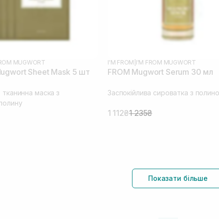
 FROM MUGWORT
I'M FROM
|
I'M FROM MUGWORT
ugwort Sheet Mask 5 шт
FROM Mugwort Serum 30 мл
 тканинна маска з
Заспокійлива сироватка з полино
полину
1 112₴
1 235₴
Показати більше