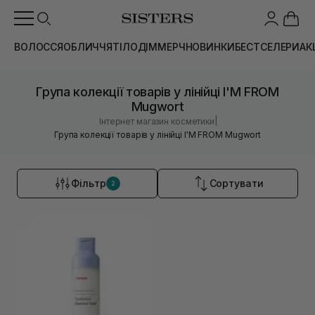
ВОЛОССЯ
ОБЛИЧЧЯ
ТІЛО
ДІМ
МЕРЧ
НОВИНКИ
БЕСТСЕЛЕРИ
АК
Група колекції товарів у лінійці I'M FROM
Mugwort
|
Інтернет магазин косметики
Група колекції товарів у лінійці I'M FROM Mugwort
Фільтр
Сортувати
2