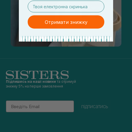
email
Отримати знижку
Підпишись на наші новини
та отримуй
знижку 5% на перше замовлення
Email
підписатись