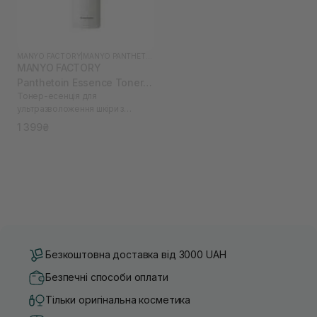
MANYO FACTORY
|
MANYO PANTHETOIN
MANYO FACTORY
Panthetoin Essence Toner
Тонер-есенція для
200 мл
ультразволоження шкіри з
пантетоїном
1 399₴
Безкоштовна доставка від 3000 UAH
Безпечні способи оплати
Тільки оригінальна косметика