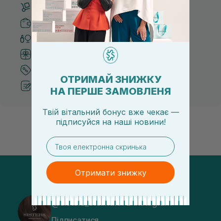
Безкоштовна доставка від 3000 UAH
Безпечні способи оплати
Тільки оригінальна косметика
Система бонусів та лояльності
Кращі ціни та топ товари
ОТРИМАЙ ЗНИЖКУ
Рекомендації від косметологів
НА ПЕРШЕ ЗАМОВЛЕНЯ
Твій вітальний бонус вже чекає —
підписуйся
на
наші новини!
email
Отримати знижку
@sisters_stelmakh в Instagram
Підписатися