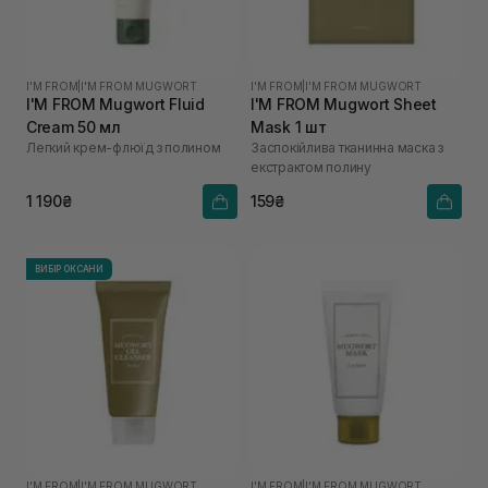
I'M FROM
|
I'M FROM MUGWORT
I'M FROM
|
I'M FROM MUGWORT
I'M FROM Mugwort Fluid
I'M FROM Mugwort Sheet
Cream 50 мл
Mask 1 шт
Легкий крем-флюїд з полином
Заспокійлива тканинна маска з
екстрактом полину
1 190₴
159₴
ВИБІР ОКСАНИ
I'M FROM
|
I'M FROM MUGWORT
I'M FROM
|
I'M FROM MUGWORT