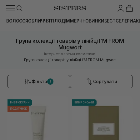
ВОЛОССЯ
ОБЛИЧЧЯ
ТІЛО
ДІМ
МЕРЧ
НОВИНКИ
БЕСТСЕЛЕРИ
АК
Група колекції товарів у лінійці I'M FROM
Mugwort
|
Інтернет магазин косметики
Група колекції товарів у лінійці I'M FROM Mugwort
Фільтр
Сортувати
2
ВИБІР ОКСАНИ
ВИБІР ОКСАНИ
ПОДАРУНОК