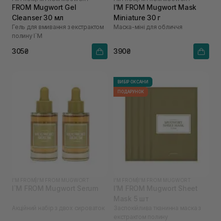
FROM Mugwort Gel
I'M FROM Mugwort Mask
Cleanser 30 мл
Miniature 30 г
Гель для вмивання з екстрактом
Маска-міні для обличчя
полину I`M
305₴
390₴
ВИБІР ОКСАНИ
ПОДАРУНОК
I'M FROM
|
I'M FROM MUGWORT
I'M FROM
|
I'M FROM MUGWORT
I`M FROM Mugwort Serum
I'M FROM Mugwort Sheet
Mask 5 шт
Акційний набір з двох сироваток
Заспокійлива тканинна маска з
екстрактом полину