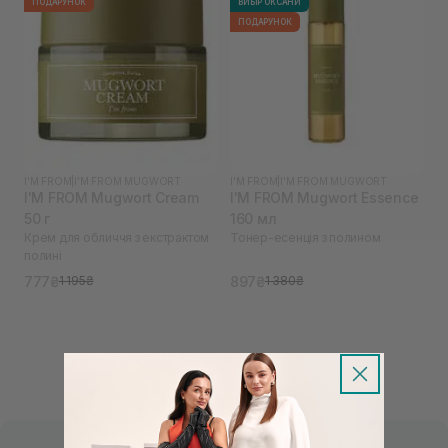
ПОДАРУНОК
ВИБІР ОКСАНИ
ПОДАРУНОК
I'M FROM
|
I'M FROM MUGWORT
I'M FROM
|
I'M FROM MUGWORT
I'M FROM Mugwort Cream
I'M FROM Mugwort Essence
50 г
160 мл
Крем для обличчя з екстрактом
Тонер-есенція з полином
полині
777₴
897₴
1 195₴
1 380₴