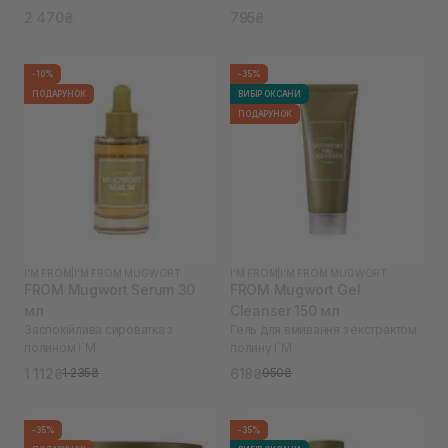
2 470₴
795₴
-10%
-35%
ПОДАРУНОК
ВИБІР ОКСАНИ
ПОДАРУНОК
I'M FROM
|
I'M FROM MUGWORT
I'M FROM
|
I'M FROM MUGWORT
FROM Mugwort Serum 30
FROM Mugwort Gel
мл
Cleanser 150 мл
Заспокійлива сироватка з
Гель для вмивання з екстрактом
полином I`M
полину I`M
1 112₴
618₴
1 235₴
950₴
-35%
-35%