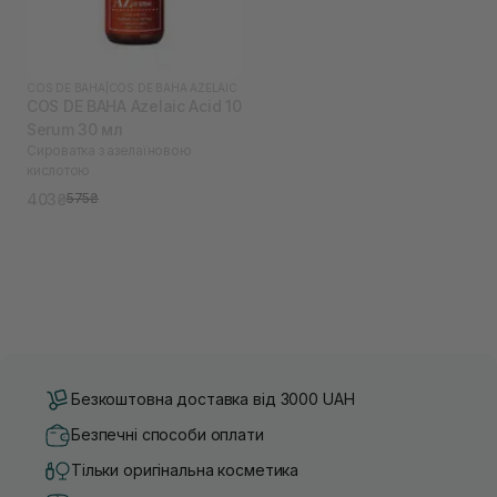
COS DE BAHA
|
COS DE BAHA AZELAIC
COS DE BAHA Azelaic Acid 10
Serum 30 мл
Сироватка з азелаїновою
кислотою
403₴
575₴
Безкоштовна доставка від 3000 UAH
Безпечні способи оплати
Тільки оригінальна косметика