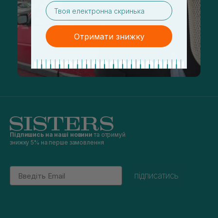
email
Отримати знижку
Підпишись на наші новини
та отримуй
знижку 5% на перше замовлення
Email
підписатись