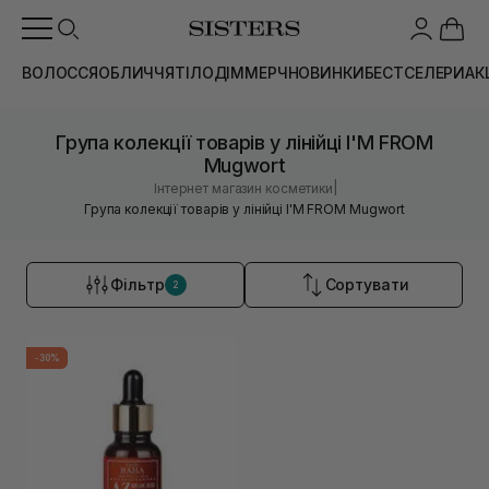
ВОЛОССЯ
ОБЛИЧЧЯ
ТІЛО
ДІМ
МЕРЧ
НОВИНКИ
БЕСТСЕЛЕРИ
АК
Група колекції товарів у лінійці I'M FROM
Mugwort
|
Інтернет магазин косметики
Група колекції товарів у лінійці I'M FROM Mugwort
Фільтр
Сортувати
2
-30%