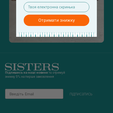
email
Отримати знижку
Підпишись на наші новини
та отримуй
знижку 5% на перше замовлення
Email
підписатись