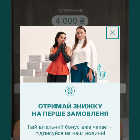
ОТРИМАЙ ЗНИЖКУ
НА ПЕРШЕ ЗАМОВЛЕНЯ
Твій вітальний бонус вже чекає —
підписуйся
на
наші новини!