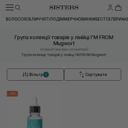
ВОЛОССЯ
ОБЛИЧЧЯ
ТІЛО
ДІМ
МЕРЧ
НОВИНКИ
БЕСТСЕЛЕРИ
АК
Група колекції товарів у лінійці I'M FROM
Mugwort
|
Інтернет магазин косметики
Група колекції товарів у лінійці I'M FROM Mugwort
Фільтр
Сортувати
2
-40%