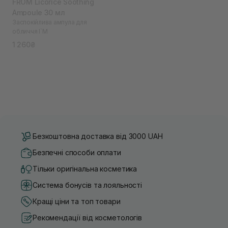
FROM Licorice Soothing
Ampoule 30 мл
Заспокійлива ампула для
обличчя I`M
1 260₴
Безкоштовна доставка від 3000 UAH
Безпечні способи оплати
Тільки оригінальна косметика
Система бонусів та лояльності
Кращі ціни та топ товари
Рекомендації від косметологів