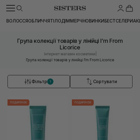
ВОЛОССЯ
ОБЛИЧЧЯ
ТІЛО
ДІМ
МЕРЧ
НОВИНКИ
БЕСТСЕЛЕРИ
АК
Група колекції товарів у лінійці I’m From
Licorice
|
Інтернет магазин косметики
Група колекції товарів у лінійці I’m From Licorice
Фільтр
Сортувати
1
ПОДАРУНОК
ПОДАРУНОК