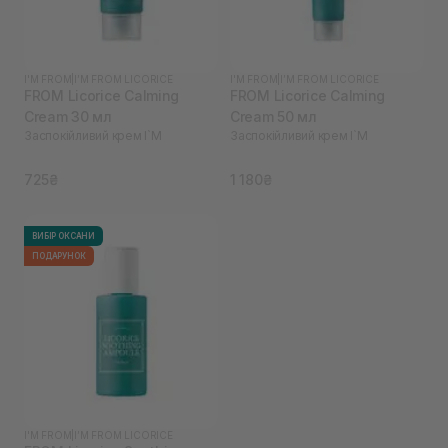
I'M FROM
|
I’M FROM LICORICE
I'M FROM
|
I’M FROM LICORICE
FROM Licorice Calming
FROM Licorice Calming
Cream 30 мл
Cream 50 мл
Заспокійливий крем I`M
Заспокійливий крем I`M
725₴
1 180₴
ВИБІР ОКСАНИ
ПОДАРУНОК
I'M FROM
|
I’M FROM LICORICE