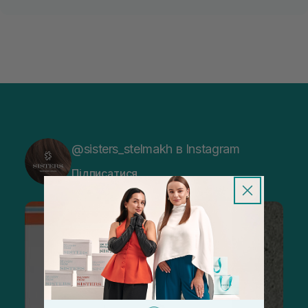
@sisters_stelmakh в Instagram
Підписатися