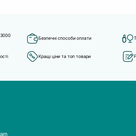
 3000
Безпечні способи оплати
ості
Кращі ціни та топ товари
ram