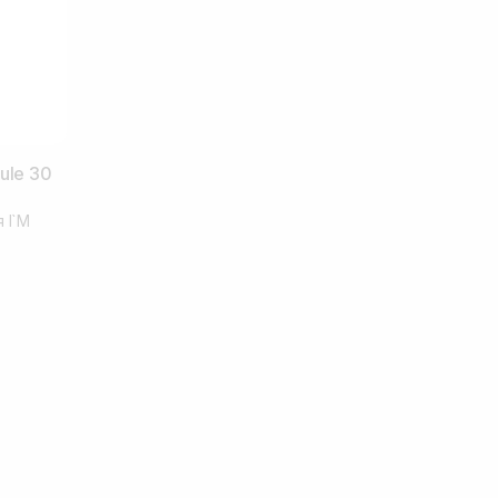
ule 30
 I`M