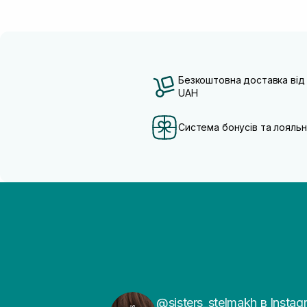
Безкоштовна доставка від
UAH
Система бонусів та лояльн
@sisters_stelmakh в Instag