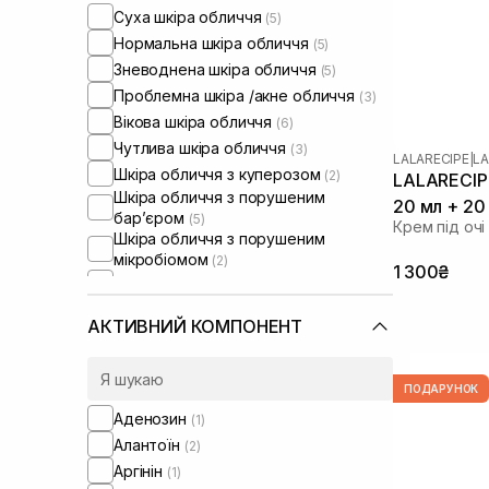
Суха шкіра обличчя
(5)
Нормальна шкіра обличчя
(5)
Зневоднена шкіра обличчя
(5)
Проблемна шкіра /акне обличчя
(3)
Вікова шкіра обличчя
(6)
Чутлива шкіра обличчя
(3)
LALARECIPE
|
LA
Шкіра обличчя з куперозом
(2)
LALARECIPE
Шкіра обличчя з порушеним
20 мл + 20
барʼєром
(5)
Крем під очі
Шкіра обличчя з порушеним
мікробіомом
(2)
1 300₴
Від синців під очима
(1)
АКТИВНИЙ КОМПОНЕНТ
ПОДАРУНОК
Аденозин
(1)
Алантоїн
(2)
Аргінін
(1)