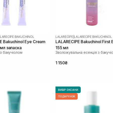
LARECIPE BAKUCHINOL
LALARECIPE
|
LALARECIPE BAKUCHINOL
 Bakuchinol Eye Cream
LALARECIPE Bakuchinol First 
 мл запаска
155 мл
 з бакучіолом
Зволожувальна есенція з бакучі
1 150₴
ВИБІР ОКСАНИ
ПОДАРУНОК