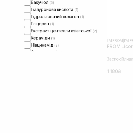
Бакучіол
(5)
Гіалуронова кислота
(1)
Гідролізований колаген
(1)
Гліцерин
(1)
Екстракт центелли азіатської
(2)
Кераміди
(1)
I'M FROM
|
I’M 
Ніацинамід
(2)
FROM Licor
Оливкова олія
(1)
Заспокійливи
Олія ши
(3)
Пантенол
(2)
1 180₴
Пептиди
(5)
Ретинол/ Вітамін А
(5)