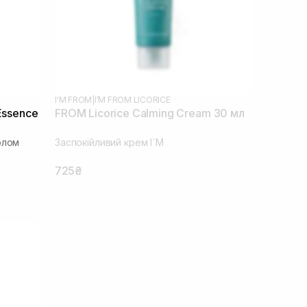
I'M FROM
|
I’M FROM LICORICE
Essence
FROM Licorice Calming Cream 30 мл
олом
Заспокійливий крем I`M
725₴