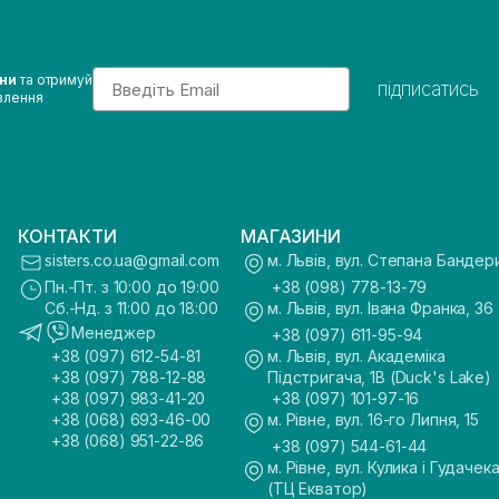
Email
ини
та отримуй
підписатись
влення
КОНТАКТИ
МАГАЗИНИ
sisters.co.ua@gmail.com
м. Львів, вул. Степана Бандер
Пн.-Пт. з 10:00 до 19:00
+38 (098) 778-13-79
Сб.-Нд. з 11:00 до 18:00
м. Львів, вул. Івана Франка, 36
Менеджер
+38 (097) 611-95-94
+38 (097) 612-54-81
м. Львів, вул. Академіка
+38 (097) 788-12-88
Підстригача, 1В (Duck's Lake)
+38 (097) 983-41-20
+38 (097) 101-97-16
+38 (068) 693-46-00
м. Рівне, вул. 16-го Липня, 15
+38 (068) 951-22-86
+38 (097) 544-61-44
м. Рівне, вул. Кулика і Гудачека
(ТЦ Екватор)