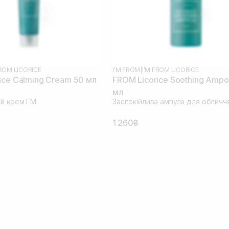
FROM LICORICE
I'M FROM
|
I’M FROM LICORICE
ice Calming Cream 50 мл
FROM Licorice Soothing Ampo
мл
й крем I`M
Заспокійлива ампула для обличчя
1 260₴