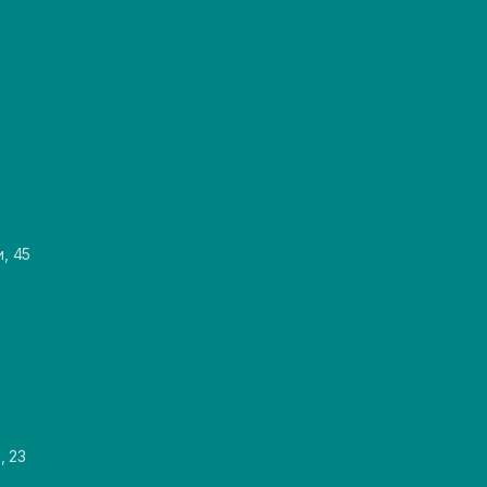
и, 45
, 23