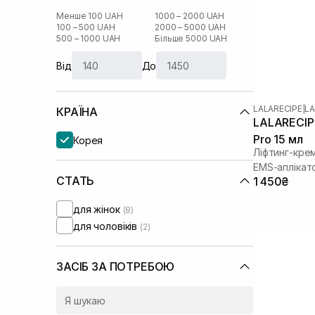
Менше 100 UAH
1000 – 2000 UAH
100 – 500 UAH
2000 – 5000 UAH
500 – 1000 UAH
Більше 5000 UAH
Від
До
LALARECIPE
|
LA
КРАЇНА
LALARECIPE
Pro 15 мл
Корея
Ліфтинг-крем
EMS-аплікат
СТАТЬ
1 450₴
для жінок
(8)
для чоловіків
(2)
ЗАСІБ ЗА ПОТРЕБОЮ