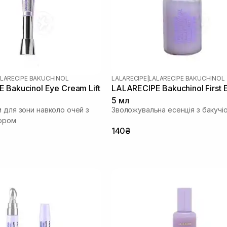
LARECIPE BAKUCHINOL
LALARECIPE
|
LALARECIPE BAKUCHINOL
 Bakucinol Eye Cream Lift
LALARECIPE Bakuchinol First 
5 мл
 для зони навколо очей з
Зволожувальна есенція з бакучі
ором
140₴