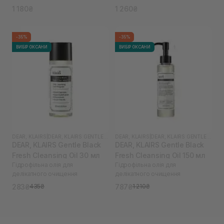
1 180₴
1 260₴
-35%
-35%
ВИБІР ОКСАНИ
ВИБІР ОКСАНИ
DEAR, KLAIRS
|
DEAR, KLAIRS GENTLE BLACK
DEAR, KLAIRS
|
DEAR, KLAIRS GENTLE BLACK
DEAR, KLAIRS Gentle Black
DEAR, KLAIRS Gentle Black
Fresh Cleansing Oil 30 мл
Fresh Cleansing Oil 150 мл
Гідрофільна олія для
Гідрофільна олія для
делікатного очищення
делікатного очищення
283₴
787₴
435₴
1 210₴