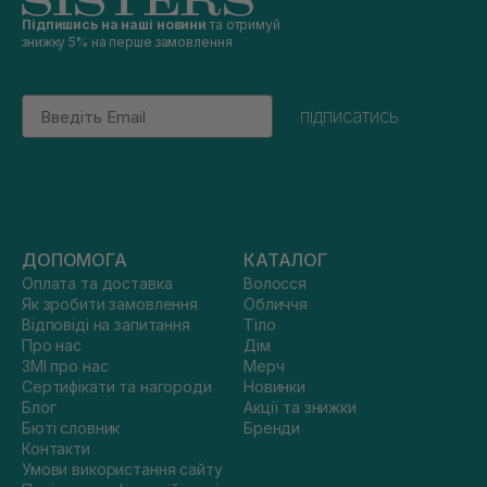
Підпишись на наші новини
та отримуй
знижку 5% на перше замовлення
Email
підписатись
ДОПОМОГА
КАТАЛОГ
Оплата та доставка
Волосся
Як зробити замовлення
Обличчя
Відповіді на запитання
Тіло
Про нас
Дім
ЗМІ про нас
Мерч
Сертифікати та нагороди
Новинки
Блог
Акції та знижки
Бюті словник
Бренди
Контакти
Умови використання сайту