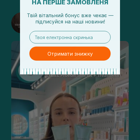
НА ПЕРШЕ ЗАМОВЛЕНЯ
Твій вітальний бонус вже чекає —
@sisters_stelmakh в Instagram
підписуйся
на
наші новини!
Підписатися
email
Отримати знижку