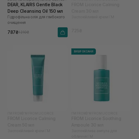
DEAR, KLAIRS Gentle Black
FROM Licorice Calming
Deep Cleansing Oil 150 мл
Cream 30 мл
Гідрофільна олія для глибокого
Заспокійливий крем I`M
очищення
725₴
787₴
1 210₴
ВИБІР ОКСАНИ
I'M FROM
|
I’M FROM LICORICE
I'M FROM
|
I’M FROM LICORICE
FROM Licorice Calming
FROM Licorice Soothing
Cream 50 мл
Ampoule 30 мл
Заспокійливий крем I`M
Заспокійлива ампула для
обличчя I`M