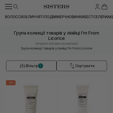
ВОЛОССЯ
ОБЛИЧЧЯ
ТІЛО
ДІМ
МЕРЧ
НОВИНКИ
БЕСТСЕЛЕРИ
АК
Група колекції товарів у лінійці I’m From
Licorice
|
Інтернет магазин косметики
Група колекції товарів у лінійці I’m From Licorice
Фільтр
Сортувати
1
-20%