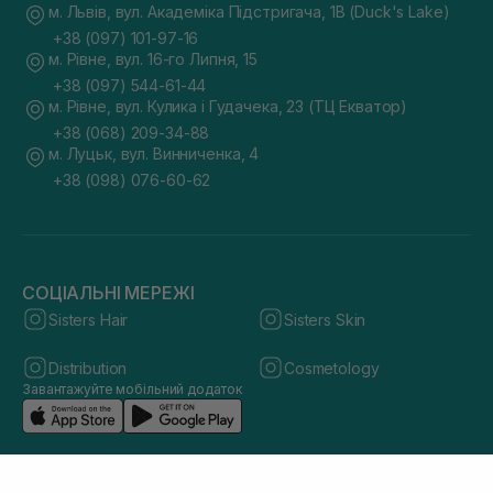
м. Львів, вул. Академіка Підстригача, 1В (Duck's Lake)
+38 (097) 101-97-16
м. Рівне, вул. 16-го Липня, 15
+38 (097) 544-61-44
м. Рівне, вул. Кулика і Гудачека, 23 (ТЦ Екватор)
+38 (068) 209-34-88
м. Луцьк, вул. Винниченка, 4
+38 (098) 076-60-62
СОЦІАЛЬНІ МЕРЕЖІ
Sisters Hair
Sisters Skin
Distribution
Cosmetology
Завантажуйте мобільний додаток