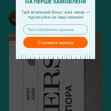
НА ПЕРШЕ ЗАМОВЛЕНЯ
Твій вітальний бонус вже чекає —
@sisters_stelmakh в Instagram
підписуйся
на
наші новини!
Підписатися
email
Отримати знижку