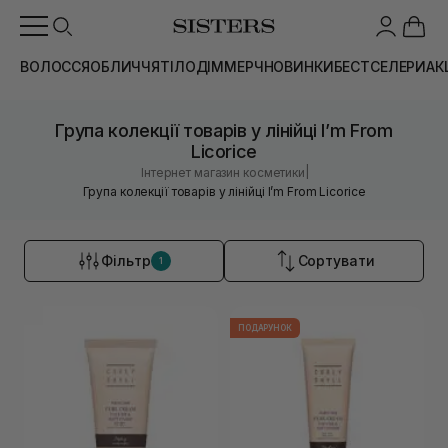
ВОЛОССЯ
ОБЛИЧЧЯ
ТІЛО
ДІМ
МЕРЧ
НОВИНКИ
БЕСТСЕЛЕРИ
АК
Група колекції товарів у лінійці I’m From
Licorice
|
Інтернет магазин косметики
Група колекції товарів у лінійці I’m From Licorice
Фільтр
Сортувати
1
ПОДАРУНОК