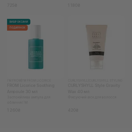
725₴
1 180₴
ВИБІР ОКСАНИ
ПОДАРУНОК
I'M FROM
|
I’M FROM LICORICE
CURLYSHYLL
|
CURLYSHYLL STYLING
FROM Licorice Soothing
CURLYSHYLL Style Gravity
Ampoule 30 мл
Wax 40 мл
Заспокійлива ампула для
Фіксуючий віск для волосся
обличчя I`M
1 260₴
420₴