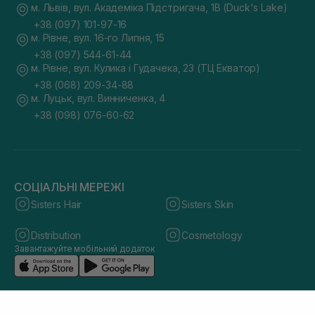
м. Львів, вул. Академіка Підстригача, 1В (Duck's Lake)
+38 (097) 101-97-16
м. Рівне, вул. 16-го Липня, 15
+38 (097) 544-61-44
м. Рівне, вул. Кулика і Гудачека, 23 (ТЦ Екватор)
+38 (068) 209-34-88
м. Луцьк, вул. Винниченка, 4
+38 (098) 076-60-62
СОЦІАЛЬНІ МЕРЕЖІ
Sisters Hair
Sisters Skin
Distribution
Cosmetology
Завантажуйте мобільний додаток