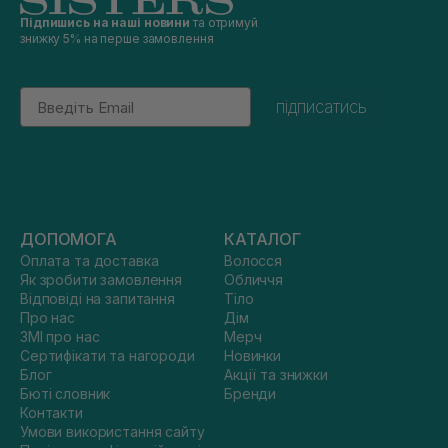
Підпишись на наші новини
та отримуй
знижку 5% на перше замовлення
Email
підписатись
ДОПОМОГА
КАТАЛОГ
Оплата та доставка
Волосся
Як зробити замовлення
Обличчя
Відповіді на запитання
Тіло
Про нас
Дім
ЗМІ про нас
Мерч
Сертифікати та нагороди
Новинки
Блог
Акції та знижки
Бюті словник
Бренди
Контакти
Умови використання сайту