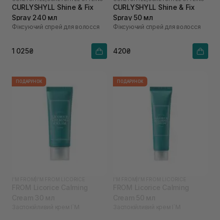
CURLYSHYLL Shine & Fix
CURLYSHYLL Shine & Fix
Spray 240 мл
Spray 50 мл
Фіксуючий спрей для волосся
Фіксуючий спрей для волосся
1 025₴
420₴
ПОДАРУНОК
ПОДАРУНОК
I'M FROM
|
I’M FROM LICORICE
I'M FROM
|
I’M FROM LICORICE
FROM Licorice Calming
FROM Licorice Calming
Cream 30 мл
Cream 50 мл
Заспокійливий крем I`M
Заспокійливий крем I`M