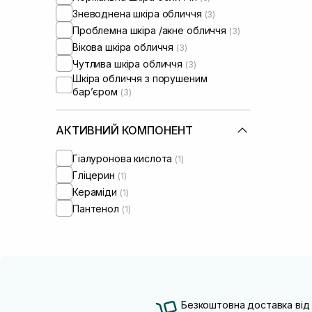
Зневоднена шкіра обличчя
(3)
Проблемна шкіра /акне обличчя
(3)
Вікова шкіра обличчя
(3)
Чутлива шкіра обличчя
(3)
Шкіра обличчя з порушеним
барʼєром
(3)
АКТИВНИЙ КОМПОНЕНТ
Гіалуронова кислота
(1)
Гліцерин
(1)
Кераміди
(1)
Пантенол
(1)
Безкоштовна доставка від