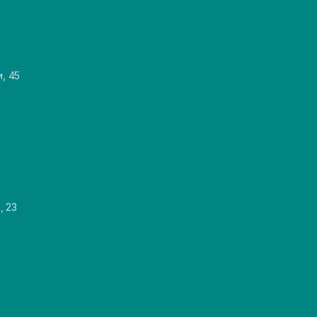
и, 45
, 23