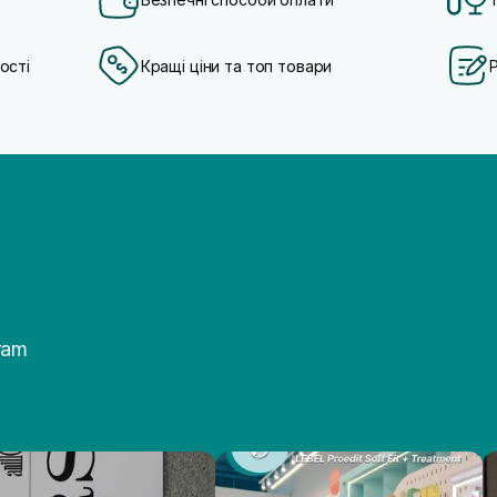
ості
Кращі ціни та топ товари
ram