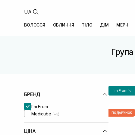
UA
ВОЛОССЯ
ОБЛИЧЧЯ
ТІЛО
ДІМ
МЕРЧ
Група 
I'm From
БРЕНД
I'm From
ПОДАРУНОК
Medicube
(+3)
ЦІНА