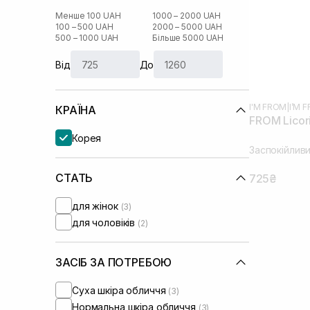
Менше 100 UAH
1000 – 2000 UAH
100 – 500 UAH
2000 – 5000 UAH
500 – 1000 UAH
Більше 5000 UAH
Від
До
I'M FROM
|
I’M 
КРАЇНА
FROM Licor
Корея
Заспокійливи
СТАТЬ
725₴
для жінок
(3)
для чоловіків
(2)
ЗАСІБ ЗА ПОТРЕБОЮ
Суха шкіра обличчя
(3)
Нормальна шкіра обличчя
(3)