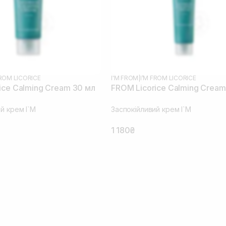
FROM LICORICE
I'M FROM
|
I’M FROM LICORICE
ice Calming Cream 30 мл
FROM Licorice Calming Cream
й крем I`M
Заспокійливий крем I`M
1 180₴