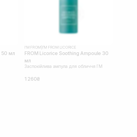
I'M FROM
|
I’M FROM LICORICE
 50 мл
FROM Licorice Soothing Ampoule 30
мл
Заспокійлива ампула для обличчя I`M
1 260₴