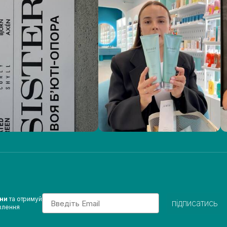
Email
ини
та отримуй
підписатись
влення