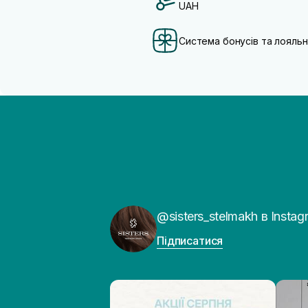
UAH
Система бонусів та лояльн
@sisters_stelmakh в Instag
Підписатися