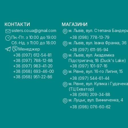
КОНТАКТИ
МАГАЗИНИ
sisters.co.ua@gmail.com
м. Львів, вул. Степана Бандер
Пн.-Пт. з 10:00 до 19:00
+38 (098) 778-13-79
Сб.-Нд. з 11:00 до 18:00
м. Львів, вул. Івана Франка, 36
Менеджер
+38 (097) 611-95-94
+38 (097) 612-54-81
м. Львів, вул. Академіка
+38 (097) 788-12-88
Підстригача, 1В (Duck's Lake)
+38 (097) 983-41-20
+38 (097) 101-97-16
+38 (068) 693-46-00
м. Рівне, вул. 16-го Липня, 15
+38 (068) 951-22-86
+38 (097) 544-61-44
м. Рівне, вул. Кулика і Гудачека
(ТЦ Екватор)
+38 (068) 209-34-88
м. Луцьк, вул. Винниченка, 4
+38 (098) 076-60-62