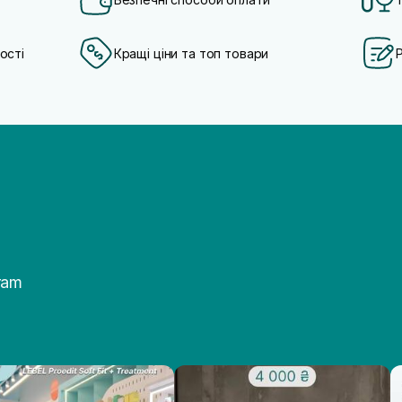
ості
Кращі ціни та топ товари
ram