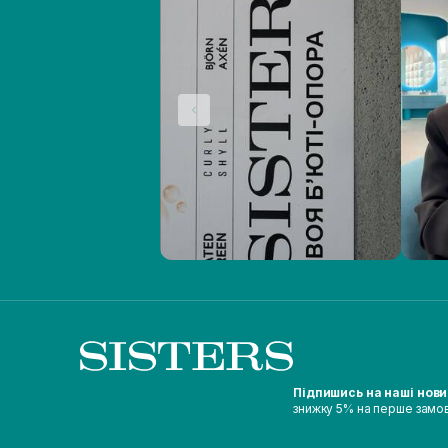
Підпишись на наші нов
знижку 5% на перше замо