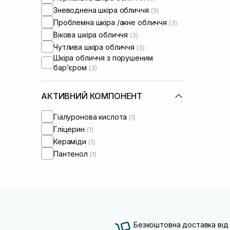
Зневоднена шкіра обличчя
(3)
Проблемна шкіра /акне обличчя
(3)
Вікова шкіра обличчя
(3)
Чутлива шкіра обличчя
(3)
Шкіра обличчя з порушеним
барʼєром
(3)
АКТИВНИЙ КОМПОНЕНТ
Гіалуронова кислота
(1)
Гліцерин
(1)
Кераміди
(1)
Пантенол
(1)
Безкоштовна доставка від