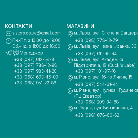
КОНТАКТИ
МАГАЗИНИ
sisters.co.ua@gmail.com
м. Львів, вул. Степана Бандер
Пн.-Пт. з 10:00 до 19:00
+38 (098) 778-13-79
Сб.-Нд. з 11:00 до 18:00
м. Львів, вул. Івана Франка, 36
Менеджер
+38 (097) 611-95-94
+38 (097) 612-54-81
м. Львів, вул. Академіка
+38 (097) 788-12-88
Підстригача, 1В (Duck's Lake)
+38 (097) 983-41-20
+38 (097) 101-97-16
+38 (068) 693-46-00
м. Рівне, вул. 16-го Липня, 15
+38 (068) 951-22-86
+38 (097) 544-61-44
м. Рівне, вул. Кулика і Гудачека
(ТЦ Екватор)
+38 (068) 209-34-88
м. Луцьк, вул. Винниченка, 4
+38 (098) 076-60-62