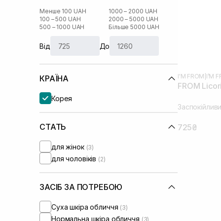
Менше 100 UAH
1000 – 2000 UAH
100 – 500 UAH
2000 – 5000 UAH
500 – 1000 UAH
Більше 5000 UAH
Від
До
I'M FROM
|
I’M 
КРАЇНА
FROM Licor
Корея
Заспокійливи
СТАТЬ
725₴
для жінок
(3)
для чоловіків
(2)
ЗАСІБ ЗА ПОТРЕБОЮ
Суха шкіра обличчя
(3)
Нормальна шкіра обличчя
(3)