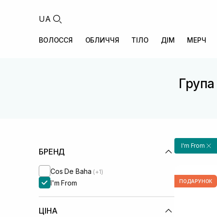
UA
ВОЛОССЯ
ОБЛИЧЧЯ
ТІЛО
ДІМ
МЕРЧ
Група 
I'm From
БРЕНД
Cos De Baha
(+1)
ПОДАРУНОК
I'm From
ЦІНА