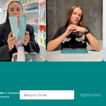
Email
ини
та отримуй
підписатись
влення