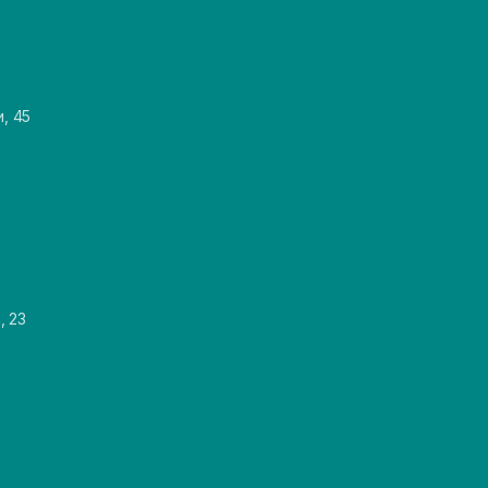
и, 45
, 23