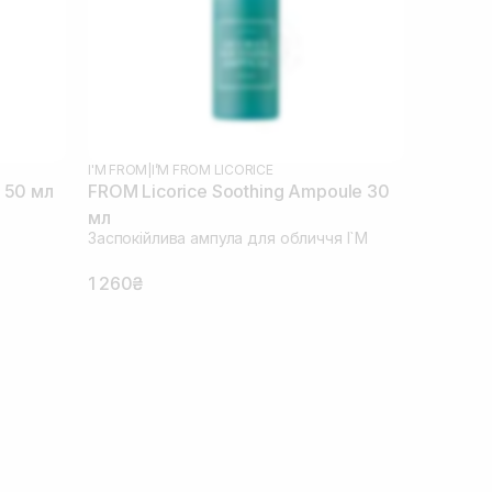
I'M FROM
|
I’M FROM LICORICE
 50 мл
FROM Licorice Soothing Ampoule 30
мл
Заспокійлива ампула для обличчя I`M
1 260₴