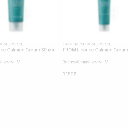
FROM LICORICE
I'M FROM
|
I’M FROM LICORICE
ice Calming Cream 30 мл
FROM Licorice Calming Cream
й крем I`M
Заспокійливий крем I`M
1 180₴