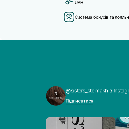
UAH
Система бонусів та лояльн
@sisters_stelmakh в Instag
Підписатися