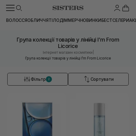
ВОЛОССЯ
ОБЛИЧЧЯ
ТІЛО
ДІМ
МЕРЧ
НОВИНКИ
БЕСТСЕЛЕРИ
АК
Група колекції товарів у лінійці I’m From
Licorice
|
Інтернет магазин косметики
Група колекції товарів у лінійці I’m From Licorice
Фільтр
Сортувати
2