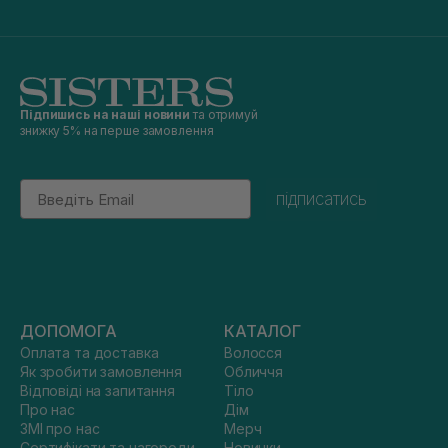
Підпишись на наші новини
та отримуй
знижку 5% на перше замовлення
Email
підписатись
ДОПОМОГА
КАТАЛОГ
Оплата та доставка
Волосся
Як зробити замовлення
Обличчя
Відповіді на запитання
Тіло
Про нас
Дім
ЗМІ про нас
Мерч
Сертифікати та нагороди
Новинки