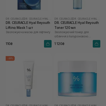
DR. CEURACLE
|
DR. CEURACLE HYAL REYOUTH
DR. CEURACLE
|
DR. CEURACLE HYAL REYOUTH
DR. CEURACLE Hyal Reyouth
DR. CEURACLE Hyal Reyouth
Lifting Mask 1 шт
Toner 120 мл
Зволожуюча маска для ліфтингу
Зволожуючий тонер для
обличчя з гіалуроновою
кислотою
110₴
1 120₴
-20%
DR. CEURACLE
|
DR. CEURACLE HYAL REYOUTH
DR. CEURACLE
|
DR. CEURACLE HYAL REYOUTH