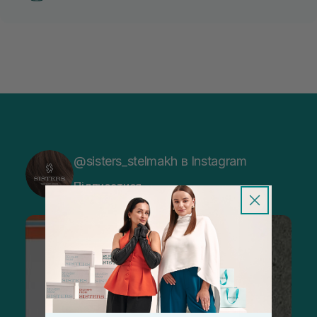
@sisters_stelmakh в Instagram
Підписатися