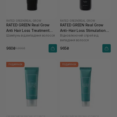
RATED GREEN
|
REAL GROW
RATED GREEN
|
REAL GROW
RATED GREEN Real Grow
RATED GREEN Real Grow
Anti Hair Loss Treatment
Anti-Hair Loss Stimulation
Шампунь від випадіння волосся
Відновлюючий спрей від
Shampoo 200 мл
Scalp Spray 120 мл
випадіння волосся
960₴
965₴
1 200₴
ПОДАРУНОК
ПОДАРУНОК
I'M FROM
|
I’M FROM LICORICE
I'M FROM
|
I’M FROM LICORICE