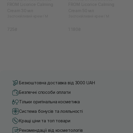
FROM Licorice Calming
FROM Licorice Calming
Cream 30 мл
Cream 50 мл
Заспокійливий крем I`M
Заспокійливий крем I`M
725₴
1 180₴
Безкоштовна доставка від 3000 UAH
Безпечні способи оплати
Тільки оригінальна косметика
Система бонусів та лояльності
Кращі ціни та топ товари
Рекомендації від косметологів