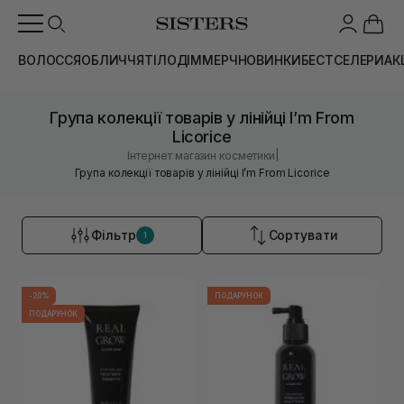
ВОЛОССЯ
ОБЛИЧЧЯ
ТІЛО
ДІМ
МЕРЧ
НОВИНКИ
БЕСТСЕЛЕРИ
АК
Група колекції товарів у лінійці I’m From
Licorice
|
Інтернет магазин косметики
Група колекції товарів у лінійці I’m From Licorice
Фільтр
Сортувати
1
-20%
ПОДАРУНОК
ПОДАРУНОК