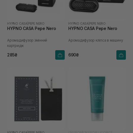
HYPNO CASA
|
PEPE NERO
HYPNO CASA
|
PEPE NERO
HYPNO CASA Pepe Nero
HYPNO CASA Pepe Nero
Аромадифузор змінний
Аромадифузор кліпса в машину
картридж
285₴
690₴
HYPNO CASA
|
PEPE NERO
I'M FROM
|
I’M FROM LICORICE