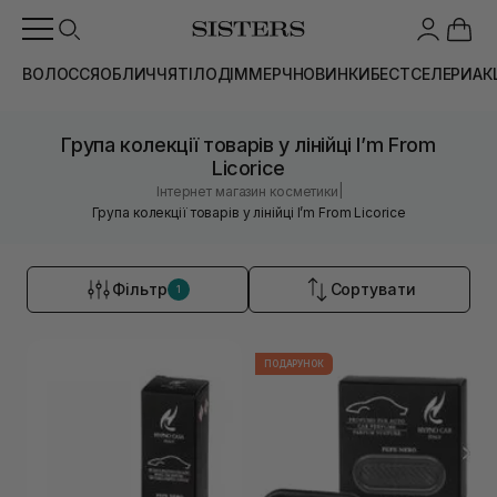
ВОЛОССЯ
ОБЛИЧЧЯ
ТІЛО
ДІМ
МЕРЧ
НОВИНКИ
БЕСТСЕЛЕРИ
АК
Група колекції товарів у лінійці I’m From
Licorice
|
Інтернет магазин косметики
Група колекції товарів у лінійці I’m From Licorice
Фільтр
Сортувати
1
ПОДАРУНОК