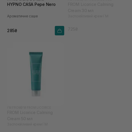
HYPNO CASA Pepe Nero
FROM Licorice Calming
Cream 30 мл
Ароматичне саше
Заспокійливий крем I`M
725₴
285₴
I'M FROM
|
I’M FROM LICORICE
FROM Licorice Calming
Cream 50 мл
Заспокійливий крем I`M