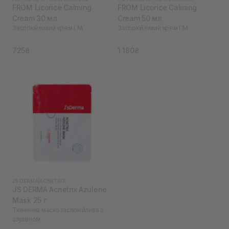
FROM Licorice Calming
FROM Licorice Calming
Cream 30 мл
Cream 50 мл
Заспокійливий крем I`M
Заспокійливий крем I`M
725₴
1 180₴
JS DERMA
|
ACNETRIX
JS DERMA Acnetrix Azulene
Mask 25 г
Тканинна маска заспокійлива з
азуленом