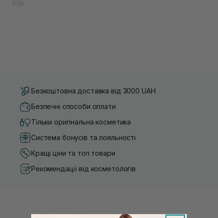
95₴
Безкоштовна доставка від 3000 UAH
Безпечні способи оплати
Тільки оригінальна косметика
Система бонусів та лояльності
Кращі ціни та топ товари
Рекомендації від косметологів