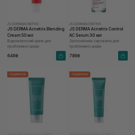
JS DERMA
|
ACNETRIX
JS DERMA
|
ACNETRIX
JS DERMA Acnetrix Blending
JS DERMA Acnetrix Control
Cream 50 мл
AC Serum 30 мл
Відновлюючий крем для
Заспокійлива сироватка для
проблемної шкіри
проблемної шкіри
649₴
789₴
ПОДАРУНОК
ПОДАРУНОК
I'M FROM
|
I’M FROM LICORICE
I'M FROM
|
I’M FROM LICORICE