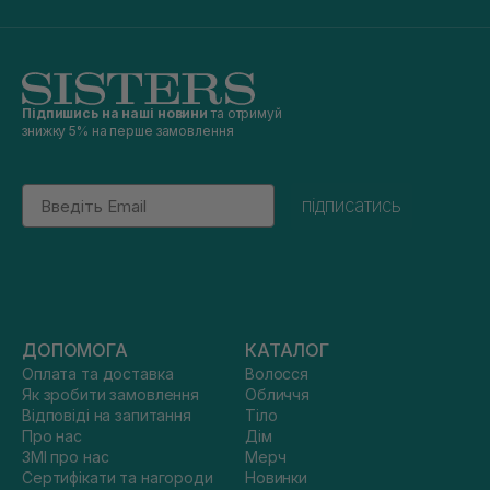
Підпишись на наші новини
та отримуй
знижку 5% на перше замовлення
Email
підписатись
ДОПОМОГА
КАТАЛОГ
Оплата та доставка
Волосся
Як зробити замовлення
Обличчя
Відповіді на запитання
Тіло
Про нас
Дім
ЗМІ про нас
Мерч
Сертифікати та нагороди
Новинки