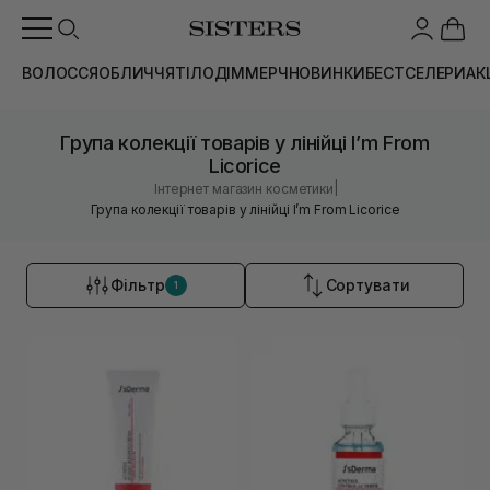
ВОЛОССЯ
ОБЛИЧЧЯ
ТІЛО
ДІМ
МЕРЧ
НОВИНКИ
БЕСТСЕЛЕРИ
АК
Група колекції товарів у лінійці I’m From
Licorice
|
Інтернет магазин косметики
Група колекції товарів у лінійці I’m From Licorice
Фільтр
Сортувати
1