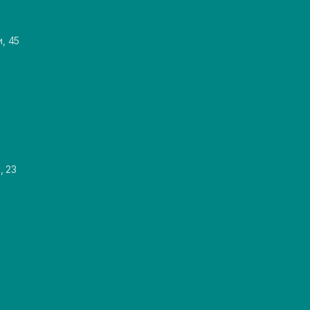
и, 45
, 23