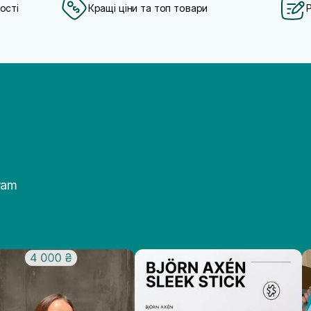
ості
Кращі ціни та топ товари
ram