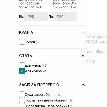
100 – 500 UAH
2000 – 5000 UAH
500 – 1000 UAH
Більше 5000 UAH
Від
До
КРАЇНА
I'M FROM
|
I’M 
FROM Licor
Корея
(2)
Заспокійливи
СТАТЬ
725₴
для жінок
(+3)
для чоловіків
ЗАСІБ ЗА ПОТРЕБОЮ
Суха шкіра обличчя
(2)
Нормальна шкіра обличчя
(2)
Зневоднена шкіра обличчя
(2)