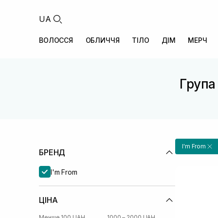
UA
ВОЛОССЯ
ОБЛИЧЧЯ
ТІЛО
ДІМ
МЕРЧ
Група 
I'm From
БРЕНД
I'm From
ЦІНА
Менше 100 UAH
1000 – 2000 UAH