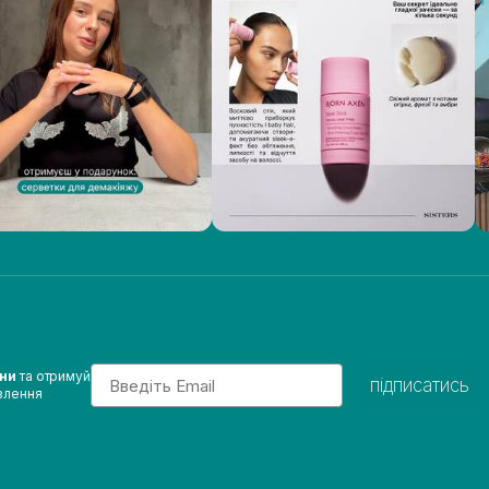
Email
ини
та отримуй
підписатись
влення