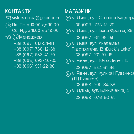
КОНТАКТИ
МАГАЗИНИ
sisters.co.ua@gmail.com
м. Львів, вул. Степана Бандер
Пн.-Пт. з 10:00 до 19:00
+38 (098) 778-13-79
Сб.-Нд. з 11:00 до 18:00
м. Львів, вул. Івана Франка, 36
Менеджер
+38 (097) 611-95-94
+38 (097) 612-54-81
м. Львів, вул. Академіка
+38 (097) 788-12-88
Підстригача, 1В (Duck's Lake)
+38 (097) 983-41-20
+38 (097) 101-97-16
+38 (068) 693-46-00
м. Рівне, вул. 16-го Липня, 15
+38 (068) 951-22-86
+38 (097) 544-61-44
м. Рівне, вул. Кулика і Гудачека
(ТЦ Екватор)
+38 (068) 209-34-88
м. Луцьк, вул. Винниченка, 4
+38 (098) 076-60-62