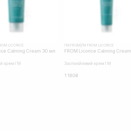
FROM LICORICE
I'M FROM
|
I’M FROM LICORICE
ice Calming Cream 30 мл
FROM Licorice Calming Cream
й крем I`M
Заспокійливий крем I`M
1 180₴