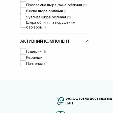
Проблемна шкіра /акне обличчя
(2)
Вікова шкіра обличчя
(2)
Чутлива шкіра обличчя
(2)
Шкіра обличчя з порушеним
барʼєром
(2)
АКТИВНИЙ КОМПОНЕНТ
Гліцерин
(1)
Кераміди
(1)
Пантенол
(1)
Безкоштовна доставка від
UAH