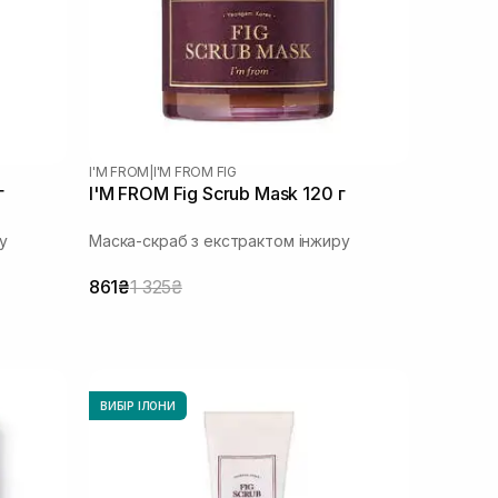
I'M FROM
|
I'M FROM FIG
г
I'M FROM Fig Scrub Mask 120 г
у
Маска-скраб з екстрактом інжиру
861₴
1 325₴
ВИБІР ІЛОНИ