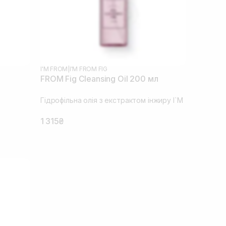
I'M FROM
|
I'M FROM FIG
FROM Fig Cleansing Oil 200 мл
Гідрофільна олія з екстрактом інжиру I`M
1 315₴