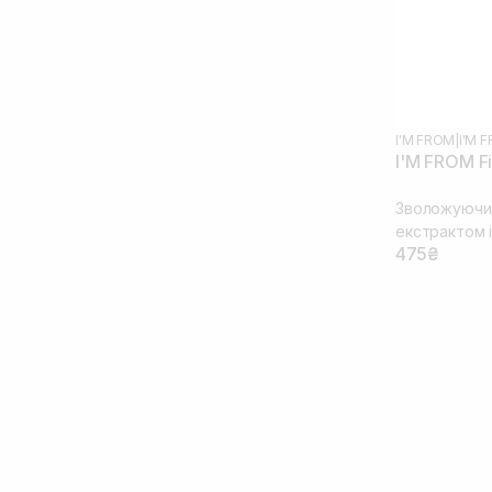
I'M FROM
|
I'M 
I'M FROM F
Зволожуючий
екстрактом 
475₴