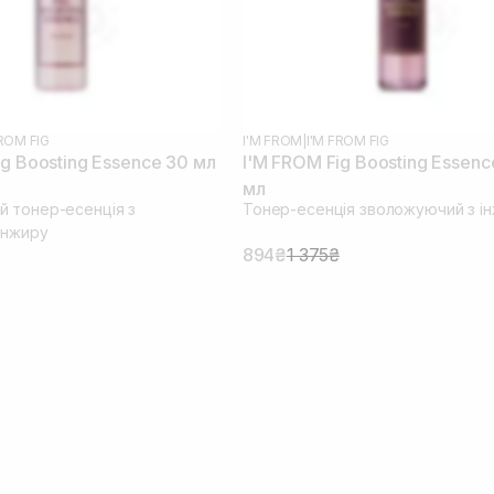
FROM FIG
I'M FROM
|
I'M FROM FIG
ig Boosting Essence 30 мл
I'M FROM Fig Boosting Essenc
мл
 тонер-есенція з
Тонер-есенція зволожуючий з і
інжиру
894₴
1 375₴