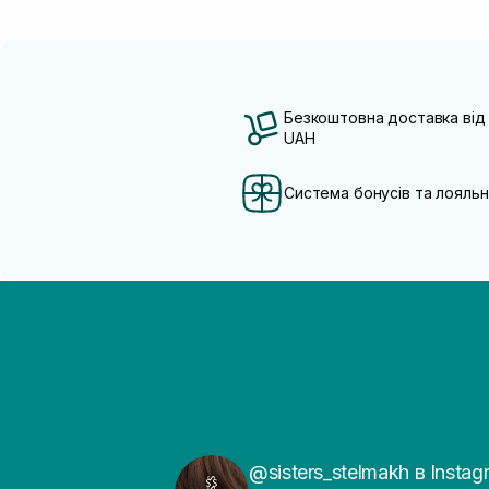
Безкоштовна доставка від
UAH
Система бонусів та лояльн
@sisters_stelmakh в Instag