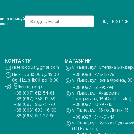
Email
ини
та отримуй
підписатись
влення
КОНТАКТИ
МАГАЗИНИ
sisters.co.ua@gmail.com
м. Львів, вул. Степана Бандер
Пн.-Пт. з 10:00 до 19:00
+38 (098) 778-13-79
Сб.-Нд. з 11:00 до 18:00
м. Львів, вул. Івана Франка, 36
Менеджер
+38 (097) 611-95-94
+38 (097) 612-54-81
м. Львів, вул. Академіка
+38 (097) 788-12-88
Підстригача, 1В (Duck's Lake)
+38 (097) 983-41-20
+38 (097) 101-97-16
+38 (068) 693-46-00
м. Рівне, вул. 16-го Липня, 15
+38 (068) 951-22-86
+38 (097) 544-61-44
м. Рівне, вул. Кулика і Гудачека
(ТЦ Екватор)