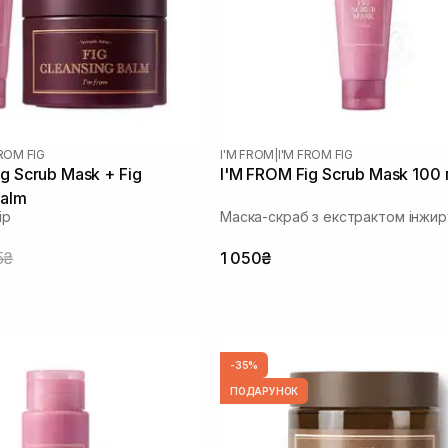
FROM FIG
I'M FROM
|
I'M FROM FIG
g Scrub Mask + Fig
I'M FROM Fig Scrub Mask 100 
Balm
ір
Маска-скраб з екстрактом інжир
5₴
1 050₴
-35%
ПОДАРУНОК