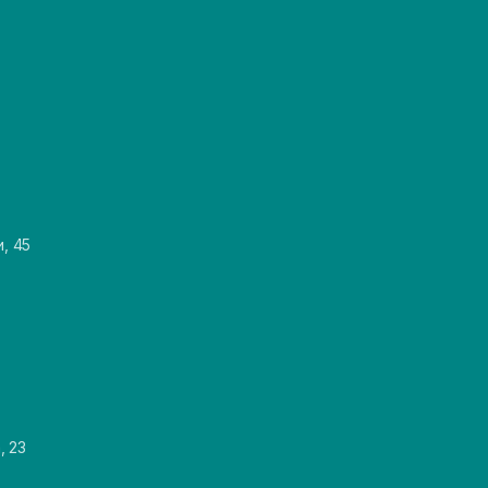
и, 45
, 23