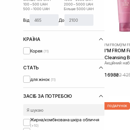
100 – 500 UAH
2000 – 5000 UAH
500 – 1000 UAH
Більше 5000 UAH
Від
До
КРАЇНА
I'M FROM
|
I'M 
I'M FROM Fi
Корея
(11)
Cleansing 
Акційний наб
СТАТЬ
1 698₴
2 42
для жінок
(11)
ЗАСІБ ЗА ПОТРЕБОЮ
ПОДАРУНОК
Жирна/комбінована шкіра обличчя
(+10)