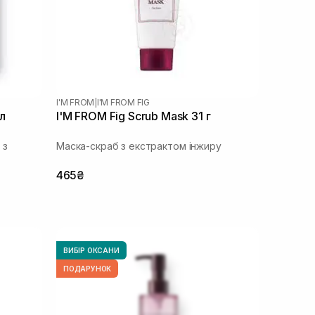
I'M FROM
|
I'M FROM FIG
л
I'M FROM Fig Scrub Mask 31 г
 з
Маска-скраб з екстрактом інжиру
465₴
ВИБІР ОКСАНИ
ПОДАРУНОК