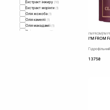
Екстракт інжиру
(10)
Екстракт морінги
(1)
Олія жожоба
(1)
Олія камелії
(1)
Олія макадамії
(1)
Олія мигдалю
(2)
I'M FROM
|
I'M 
Папаїн
(2)
I'M FROM F
Пантенол
(2)
Гідрофільни
Пребіотики
(1)
Токоферол
(2)
1 375₴