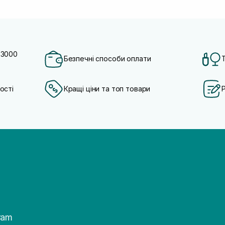
 3000
Безпечні способи оплати
ості
Кращі ціни та топ товари
ram