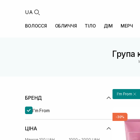
UA
ВОЛОССЯ
ОБЛИЧЧЯ
ТІЛО
ДІМ
МЕРЧ
Група 
I'm From
БРЕНД
I'm From
-30%
ЦІНА
Менше 100 UAH
1000 – 2000 UAH