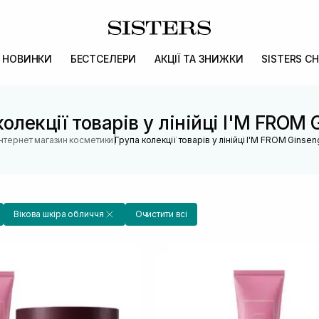
НОВИНКИ
БЕСТСЕЛЕРИ
АКЦІЇ ТА ЗНИЖКИ
SISTERS CH
колекції товарів у лінійці I'M FROM 
|
Інтернет магазин косметики
Група колекції товарів у лінійці I'M FROM Ginsen
Вікова шкіра обличчя
Очистити всі