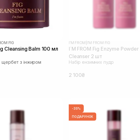
FROM FIG
I'M FROM
|
I'M FROM FIG
ig Cleansing Balm 100 мл
I`M FROM Fig Enzyme Powder
Cleanser 2 шт
й щербет з інжиром
Набір ензимних пудр
2 100₴
-35%
ПОДАРУНОК