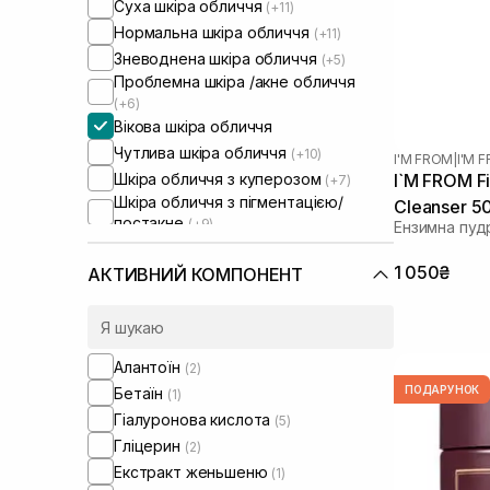
Суха шкіра обличчя
(+11)
Нормальна шкіра обличчя
(+11)
Зневоднена шкіра обличчя
(+5)
Проблемна шкіра /акне обличчя
(+6)
Вікова шкіра обличчя
Чутлива шкіра обличчя
(+10)
I'M FROM
|
I'M 
Шкіра обличчя з куперозом
I`M FROM F
(+7)
Шкіра обличчя з пігментацією/
Cleanser 5
постакне
(+9)
Ензимна пуд
Шкіра обличчя з розширеними
порами
(+8)
1 050₴
АКТИВНИЙ КОМПОНЕНТ
Шкіра обличчя з порушеним
барʼєром
(+8)
Шкіра обличчя з порушеним
мікробіомом
(+8)
Алантоїн
(2)
ПОДАРУНОК
Бетаїн
(1)
Гіалуронова кислота
(5)
Гліцерин
(2)
Екстракт женьшеню
(1)