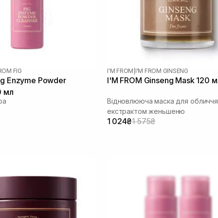
FROM FIG
I'M FROM
|
I'M FROM GINSENG
ig Enzyme Powder
I'M FROM Ginseng Mask 120 м
0 мл
ра
Відновлююча маска для обличчя
екстрактом женьшеню
1 024₴
1 575₴