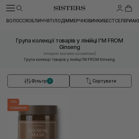
ВОЛОССЯ
ОБЛИЧЧЯ
ТІЛО
ДІМ
МЕРЧ
НОВИНКИ
БЕСТСЕЛЕРИ
АК
Група колекції товарів у лінійці I'M FROM
Ginseng
|
Інтернет магазин косметики
Група колекції товарів у лінійці I'M FROM Ginseng
Фільтр
Сортувати
2
-35%
ПОДАРУНОК