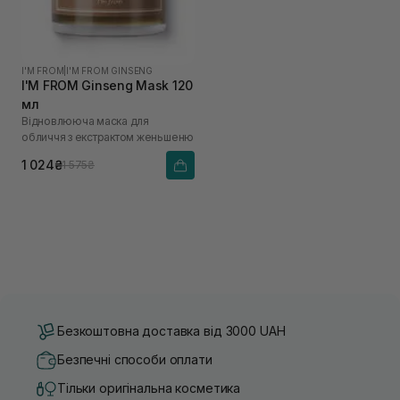
I'M FROM
|
I'M FROM GINSENG
I'M FROM Ginseng Mask 120
мл
Відновлююча маска для
обличчя з екстрактом женьшеню
1 024₴
1 575₴
Безкоштовна доставка від 3000 UAH
Безпечні способи оплати
Тільки оригінальна косметика