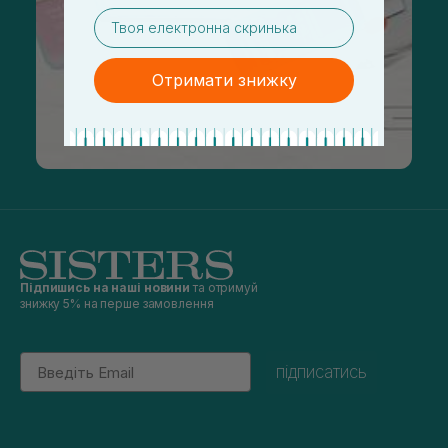
email
Отримати знижку
Підпишись на наші новини
та отримуй
знижку 5% на перше замовлення
Email
підписатись