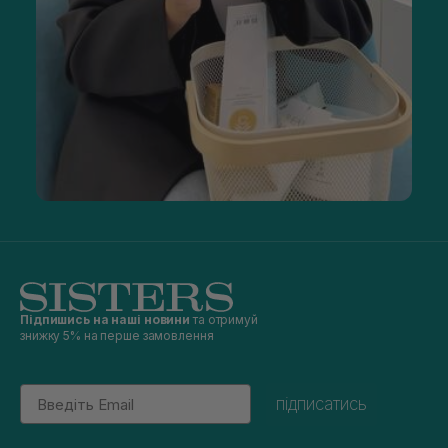
Підпишись на наші новини
та отримуй
знижку 5% на перше замовлення
Email
підписатись