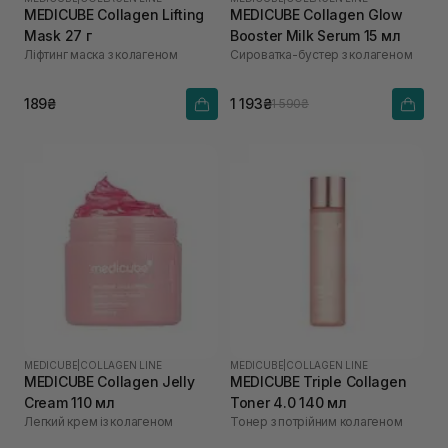
MEDICUBE Collagen Lifting
MEDICUBE Collagen Glow
Mask 27 г
Booster Milk Serum 15 мл
Ліфтинг маска з колагеном
Сироватка-бустер з колагеном
189₴
1 193₴
1 590₴
MEDICUBE
|
COLLAGEN LINE
MEDICUBE
|
COLLAGEN LINE
MEDICUBE Collagen Jelly
MEDICUBE Triple Collagen
Cream 110 мл
Toner 4.0 140 мл
Легкий крем із колагеном
Тонер з потрійним колагеном