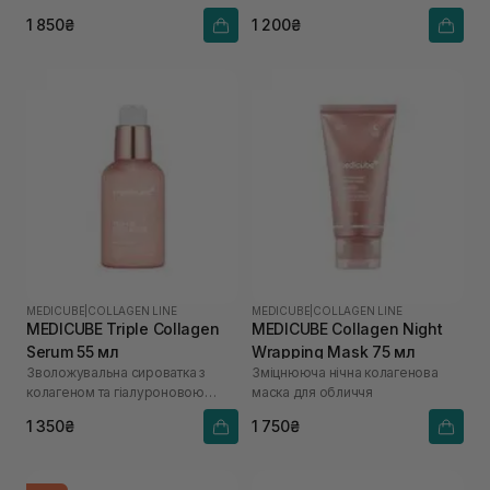
1 850₴
1 200₴
MEDICUBE
|
COLLAGEN LINE
MEDICUBE
|
COLLAGEN LINE
MEDICUBE Triple Collagen
MEDICUBE Collagen Night
Serum 55 мл
Wrapping Mask 75 мл
Зволожувальна сироватка з
Зміцнююча нічна колагенова
колагеном та гіалуроновою
маска для обличчя
кислотою
1 350₴
1 750₴