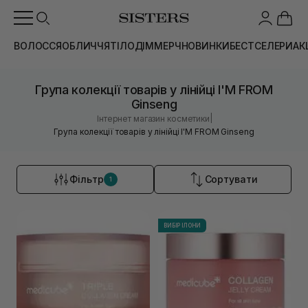
ВОЛОССЯ
ОБЛИЧЧЯ
ТІЛО
ДІМ
МЕРЧ
НОВИНКИ
БЕСТСЕЛЕРИ
АК
Група колекції товарів у лінійці I'M FROM
Ginseng
|
Інтернет магазин косметики
Група колекції товарів у лінійці I'M FROM Ginseng
Фільтр
Сортувати
1
ВИБІР ІЛОНИ