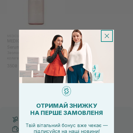
MEDICUBE
|
COLLAGEN LINE
MEDICUBE Triple Collagen
Serum 12 мл
Зволожувальна сироватка з
колагеном та гіалуроновою
кислотою
350₴
ОТРИМАЙ ЗНИЖКУ
НА ПЕРШЕ ЗАМОВЛЕНЯ
Безкоштовна доставка від 3000 UAH
Твій вітальний бонус вже чекає —
Безпечні способи оплати
підписуйся
на
наші новини!