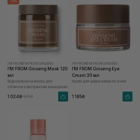
-35%
I'M FROM
|
I'M FROM GINSENG
I'M FROM
|
I'M FROM GINSENG
I'M FROM Ginseng Mask 120
I'M FROM Ginseng Eye
мл
Cream 30 мл
Відновлююча маска для
Крем для шкіри навколо очей
обличчя з екстрактом женьшеню
1 024₴
1 185₴
1 575₴