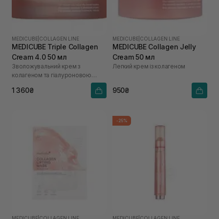
MEDICUBE
|
COLLAGEN LINE
MEDICUBE
|
COLLAGEN LINE
MEDICUBE Triple Collagen
MEDICUBE Collagen Jelly
Cream 4.0 50 мл
Cream 50 мл
Зволожувальний крем з
Легкий крем із колагеном
колагеном та гіалуроновою
кислотою
1 360₴
950₴
-25%
MEDICUBE
|
COLLAGEN LINE
MEDICUBE
|
COLLAGEN LINE