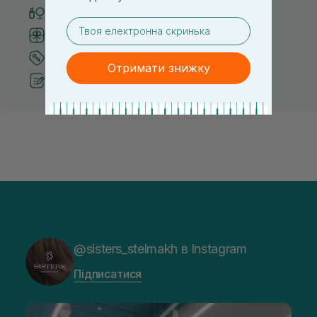
Тільки оригінальна косметика
email
Система бонусів та лояльності
Кращі ціни та топ товари
Отримати знижку
Рекомендації від косметологів
@sisters_stelmakh в Instagram
Підписатися