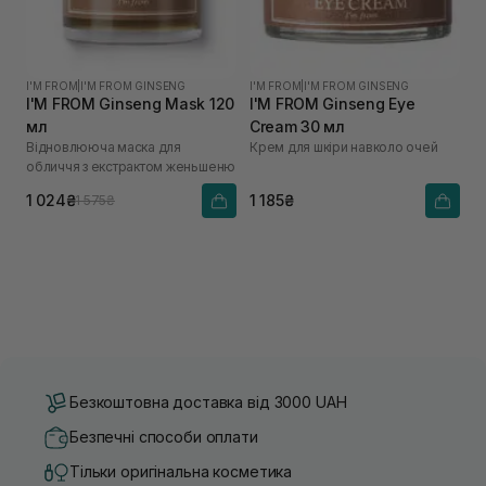
I'M FROM
|
I'M FROM GINSENG
I'M FROM
|
I'M FROM GINSENG
I'M FROM Ginseng Mask 120
I'M FROM Ginseng Eye
мл
Cream 30 мл
Відновлююча маска для
Крем для шкіри навколо очей
обличчя з екстрактом женьшеню
1 024₴
1 185₴
1 575₴
Безкоштовна доставка від 3000 UAH
Безпечні способи оплати
Тільки оригінальна косметика