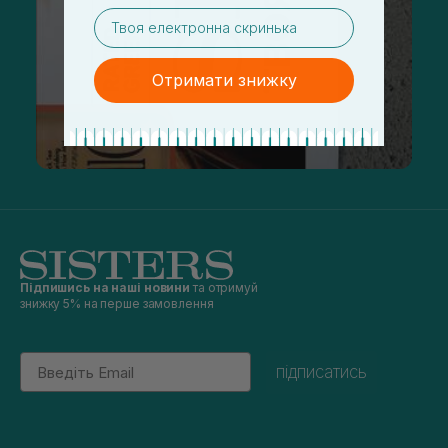
email
Отримати знижку
Підпишись на наші новини
та отримуй
знижку 5% на перше замовлення
Email
підписатись