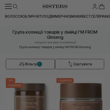
ВОЛОССЯ
ОБЛИЧЧЯ
ТІЛО
ДІМ
МЕРЧ
НОВИНКИ
БЕСТСЕЛЕРИ
АК
Група колекції товарів у лінійці I'M FROM
Ginseng
|
Інтернет магазин косметики
Група колекції товарів у лінійці I'M FROM Ginseng
Фільтр
Сортувати
1
-35%
ПОДАРУНОК
ПОДАРУНОК