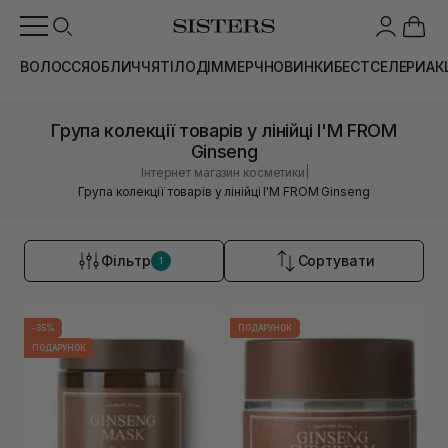
ВОЛОССЯ
ОБЛИЧЧЯ
ТІЛО
ДІМ
МЕРЧ
НОВИНКИ
БЕСТСЕЛЕРИ
АК
Група колекції товарів у лінійці I'M FROM
Ginseng
|
Інтернет магазин косметики
Група колекції товарів у лінійці I'M FROM Ginseng
Фільтр
Сортувати
1
-35%
ПОДАРУНОК
ПОДАРУНОК