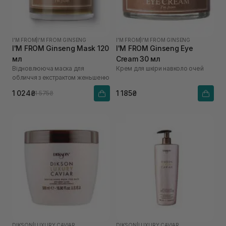
I'M FROM
|
I'M FROM GINSENG
I'M FROM
|
I'M FROM GINSENG
I'M FROM Ginseng Mask 120
I'M FROM Ginseng Eye
мл
Cream 30 мл
Відновлююча маска для
Крем для шкіри навколо очей
обличчя з екстрактом женьшеню
1 024₴
1 185₴
1 575₴
DIKSON
|
LUXURY CAVIAR
DIKSON
|
LUXURY CAVIAR