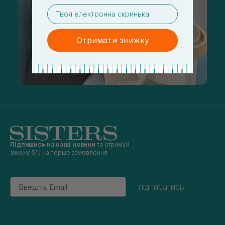
email
Отримати знижку
Підпишись на наші новини
та отримуй
знижку 5% на перше замовлення
Email
підписатись