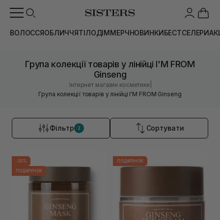
ВОЛОССЯ
ОБЛИЧЧЯ
ТІЛО
ДІМ
МЕРЧ
НОВИНКИ
БЕСТСЕЛЕРИ
АК
Група колекції товарів у лінійці I'M FROM
Ginseng
|
Інтернет магазин косметики
Група колекції товарів у лінійці I'M FROM Ginseng
Фільтр
Сортувати
2
-35%
ПОДАРУНОК
ПОДАРУНОК