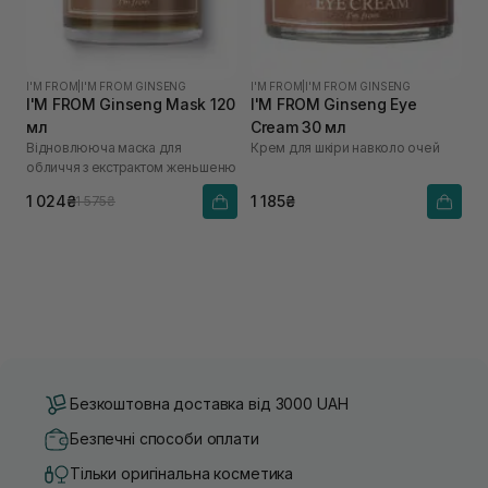
I'M FROM
|
I'M FROM GINSENG
I'M FROM
|
I'M FROM GINSENG
I'M FROM Ginseng Mask 120
I'M FROM Ginseng Eye
мл
Cream 30 мл
Відновлююча маска для
Крем для шкіри навколо очей
обличчя з екстрактом женьшеню
1 024₴
1 185₴
1 575₴
Безкоштовна доставка від 3000 UAH
Безпечні способи оплати
Тільки оригінальна косметика