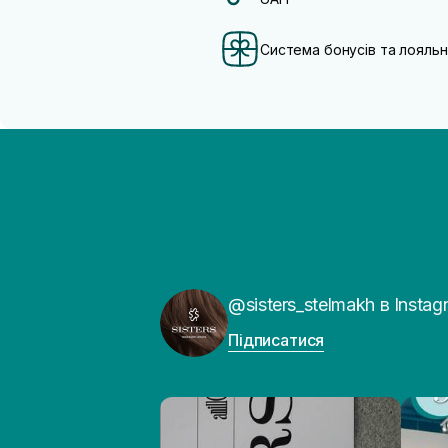
Система бонусів та лояльн
@sisters_stelmakh в Instag
Підписатися