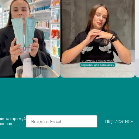
Email
ини
та отримуй
підписатись
влення