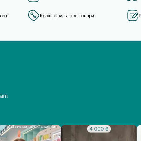
ості
Кращі ціни та топ товари
ram