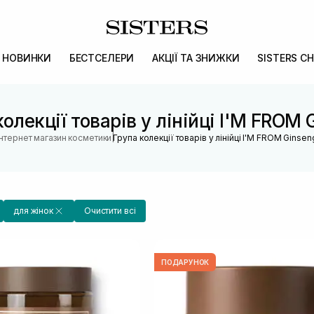
НОВИНКИ
БЕСТСЕЛЕРИ
АКЦІЇ ТА ЗНИЖКИ
SISTERS CH
колекції товарів у лінійці I'M FROM 
|
Інтернет магазин косметики
Група колекції товарів у лінійці I'M FROM Ginsen
для жінок
Очистити всі
ПОДАРУНОК