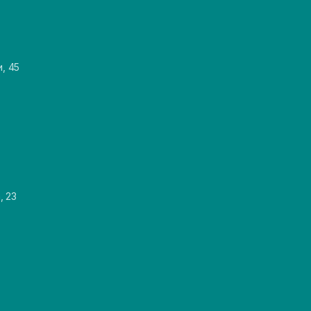
и, 45
, 23