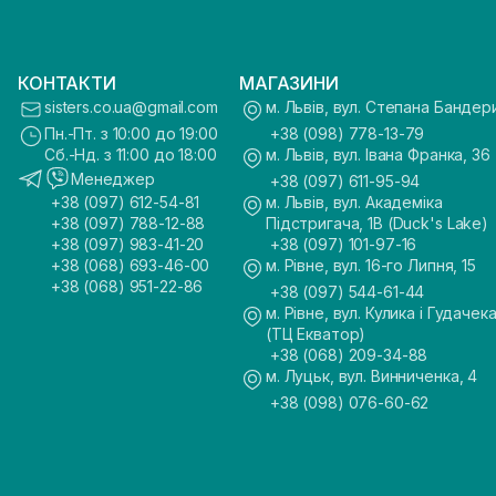
КОНТАКТИ
МАГАЗИНИ
sisters.co.ua@gmail.com
м. Львів, вул. Степана Бандер
Пн.-Пт. з 10:00 до 19:00
+38 (098) 778-13-79
Сб.-Нд. з 11:00 до 18:00
м. Львів, вул. Івана Франка, 36
Менеджер
+38 (097) 611-95-94
+38 (097) 612-54-81
м. Львів, вул. Академіка
+38 (097) 788-12-88
Підстригача, 1В (Duck's Lake)
+38 (097) 983-41-20
+38 (097) 101-97-16
+38 (068) 693-46-00
м. Рівне, вул. 16-го Липня, 15
+38 (068) 951-22-86
+38 (097) 544-61-44
м. Рівне, вул. Кулика і Гудачека
(ТЦ Екватор)
+38 (068) 209-34-88
м. Луцьк, вул. Винниченка, 4
+38 (098) 076-60-62