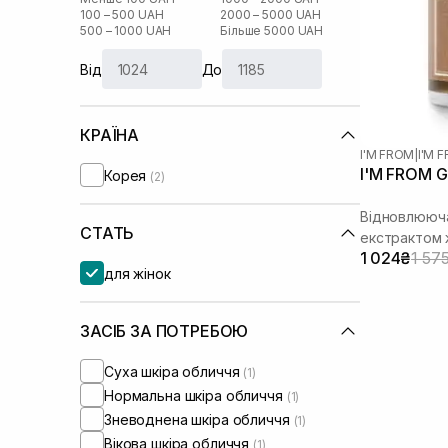
100 – 500 UAH
2000 – 5000 UAH
500 – 1000 UAH
Більше 5000 UAH
Від
До
КРАЇНА
I'M FROM
|
I'M 
I'M FROM G
Корея
(2)
Відновлююча
СТАТЬ
екстрактом
1 024₴
1 57
для жінок
ЗАСІБ ЗА ПОТРЕБОЮ
Суха шкіра обличчя
(1)
Нормальна шкіра обличчя
(1)
Зневоднена шкіра обличчя
(1)
Вікова шкіра обличчя
(1)