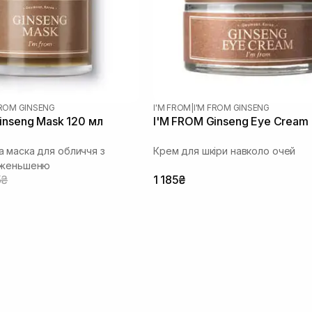
FROM GINSENG
I'M FROM
|
I'M FROM GINSENG
inseng Mask 120 мл
I'M FROM Ginseng Eye Cream
 маска для обличчя з
Крем для шкіри навколо очей
 женьшеню
5₴
1 185₴