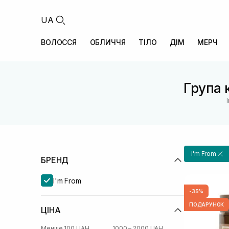
UA
ВОЛОССЯ
ОБЛИЧЧЯ
ТІЛО
ДІМ
МЕРЧ
Група 
I'm From
БРЕНД
I'm From
-35%
ПОДАРУНОК
ЦІНА
Менше 100 UAH
1000 – 2000 UAH