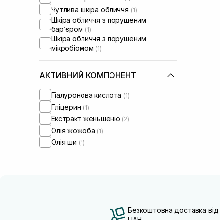
Чутлива шкіра обличчя
(1)
Шкіра обличчя з порушеним
барʼєром
(1)
Шкіра обличчя з порушеним
мікробіомом
(1)
АКТИВНИЙ КОМПОНЕНТ
Гіалуронова кислота
(1)
Гліцерин
(1)
Екстракт женьшеню
(2)
Олія жожоба
(1)
Олія ши
(1)
Безкоштовна доставка від
UAH